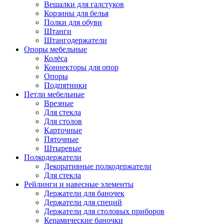
Вешалки для галстуков
Корзины для белья
Полки для обуви
Штанги
Штангодержатели
Опоры мебельные
Колёса
Коннекторы для опор
Опоры
Подпятники
Петли мебельные
Врезные
Для стекла
Для столов
Карточные
Пяточные
Штыревые
Полкодержатели
Декоративные полкодержатели
Для стекла
Рейлинги и навесные элементы
Держатели для баночек
Держатели для специй
Держатели для столовых приборов
Керамические баночки