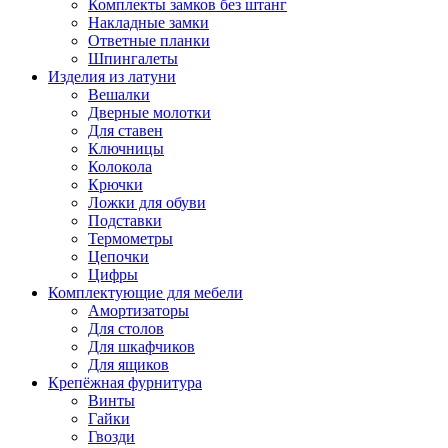
Комплекты замков без штанг
Накладные замки
Ответные планки
Шпингалеты
Изделия из латуни
Вешалки
Дверные молотки
Для ставен
Ключницы
Колокола
Крючки
Ложки для обуви
Подставки
Термометры
Цепочки
Цифры
Комплектующие для мебели
Амортизаторы
Для столов
Для шкафчиков
Для ящиков
Крепёжная фурнитура
Винты
Гайки
Гвозди