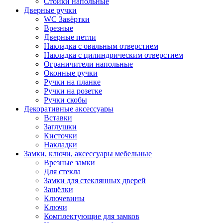
Стойки напольные
Дверные ручки
WC Завёртки
Врезные
Дверные петли
Накладка с овальным отверстием
Накладка с цилиндрическим отверстием
Ограничители напольные
Оконные ручки
Ручки на планке
Ручки на розетке
Ручки скобы
Декоративные аксессуары
Вставки
Заглушки
Кисточки
Накладки
Замки, ключи, аксессуары мебельные
Врезные замки
Для стекла
Замки для стеклянных дверей
Защёлки
Ключевины
Ключи
Комплектующие для замков