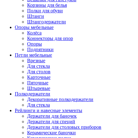
Корзины для белья
Полки для обуви
Штанги
Штангодержатели
Опоры мебельные
Колёса
Коннекторы для опор
Опоры
Подпятники
Петли мебельные
Врезные
Для стекла
Для столов
Карточные
Пяточные
Штыревые
Полкодержатели
Декоративные полкодержатели
Для стекла
Рейлинги и навесные элементы
Держатели для баночек
Держатели для специй
Держатели для столовых приборов
Керамические баночки