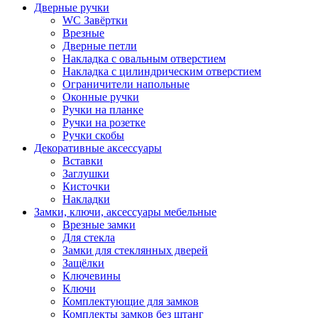
Дверные ручки
WC Завёртки
Врезные
Дверные петли
Накладка с овальным отверстием
Накладка с цилиндрическим отверстием
Ограничители напольные
Оконные ручки
Ручки на планке
Ручки на розетке
Ручки скобы
Декоративные аксессуары
Вставки
Заглушки
Кисточки
Накладки
Замки, ключи, аксессуары мебельные
Врезные замки
Для стекла
Замки для стеклянных дверей
Защёлки
Ключевины
Ключи
Комплектующие для замков
Комплекты замков без штанг