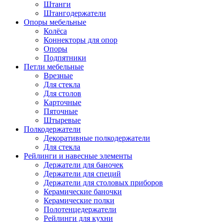
Штанги
Штангодержатели
Опоры мебельные
Колёса
Коннекторы для опор
Опоры
Подпятники
Петли мебельные
Врезные
Для стекла
Для столов
Карточные
Пяточные
Штыревые
Полкодержатели
Декоративные полкодержатели
Для стекла
Рейлинги и навесные элементы
Держатели для баночек
Держатели для специй
Держатели для столовых приборов
Керамические баночки
Керамические полки
Полотенцедержатели
Рейлинги для кухни