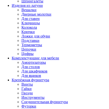
Шпингалеты
Изделия из латуни
Вешалки
Дверные молотки
Для ставен
Ключницы
Колокола
Крючки
Ложки для обуви
Подставки
Термометры
Цепочки
Цифры
Комплектующие для мебели
Амортизаторы
Для столов
Для шкафчиков
Для ящиков
Крепёжная фурнитура
Винты
Гайки
Гвозди
Инструменты
Соединительная фурнитура
Футорки