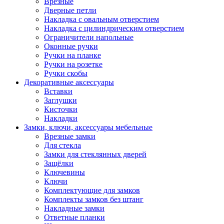
Врезные
Дверные петли
Накладка с овальным отверстием
Накладка с цилиндрическим отверстием
Ограничители напольные
Оконные ручки
Ручки на планке
Ручки на розетке
Ручки скобы
Декоративные аксессуары
Вставки
Заглушки
Кисточки
Накладки
Замки, ключи, аксессуары мебельные
Врезные замки
Для стекла
Замки для стеклянных дверей
Защёлки
Ключевины
Ключи
Комплектующие для замков
Комплекты замков без штанг
Накладные замки
Ответные планки