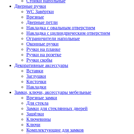
Стойки напольные
Дверные ручки
WC Завёртки
Врезные
Дверные петли
Накладка с овальным отверстием
Накладка с цилиндрическим отверстием
Ограничители напольные
Оконные ручки
Ручки на планке
Ручки на розетке
Ручки скобы
Декоративные аксессуары
Вставки
Заглушки
Кисточки
Накладки
Замки, ключи, аксессуары мебельные
Врезные замки
Для стекла
Замки для стеклянных дверей
Защёлки
Ключевины
Ключи
Комплектующие для замков