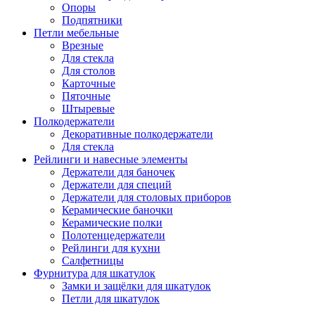
Опоры
Подпятники
Петли мебельные
Врезные
Для стекла
Для столов
Карточные
Пяточные
Штыревые
Полкодержатели
Декоративные полкодержатели
Для стекла
Рейлинги и навесные элементы
Держатели для баночек
Держатели для специй
Держатели для столовых приборов
Керамические баночки
Керамические полки
Полотенцедержатели
Рейлинги для кухни
Салфетницы
Фурнитура для шкатулок
Замки и защёлки для шкатулок
Петли для шкатулок