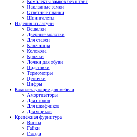
Комплекты замков без штанг
Накладные замки
Ответные планки
Шпингалеты
Изделия из латуни
Вешалки
Дверные молотки
Для ставен
Ключницы
Колокола
Крючки
Ложки для обуви
Подставки
Термометры
Цепочки
Цифры
Комплектующие для мебели
Амортизаторы
Для столов
Для шкафчиков
Для ящиков
Крепёжная фурнитура
Винты
Гайки
Гвозди