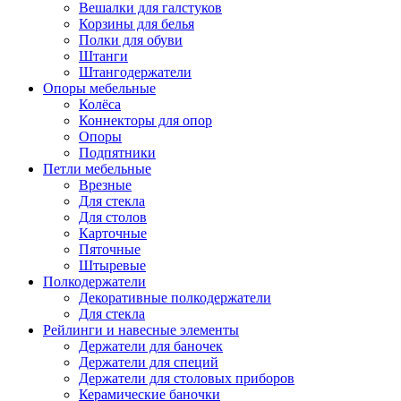
Вешалки для галстуков
Корзины для белья
Полки для обуви
Штанги
Штангодержатели
Опоры мебельные
Колёса
Коннекторы для опор
Опоры
Подпятники
Петли мебельные
Врезные
Для стекла
Для столов
Карточные
Пяточные
Штыревые
Полкодержатели
Декоративные полкодержатели
Для стекла
Рейлинги и навесные элементы
Держатели для баночек
Держатели для специй
Держатели для столовых приборов
Керамические баночки