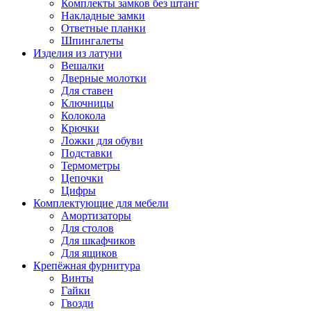
Комплекты замков без штанг
Накладные замки
Ответные планки
Шпингалеты
Изделия из латуни
Вешалки
Дверные молотки
Для ставен
Ключницы
Колокола
Крючки
Ложки для обуви
Подставки
Термометры
Цепочки
Цифры
Комплектующие для мебели
Амортизаторы
Для столов
Для шкафчиков
Для ящиков
Крепёжная фурнитура
Винты
Гайки
Гвозди