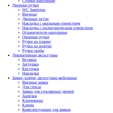
Стойки напольные
Дверные ручки
WC Завёртки
Врезные
Дверные петли
Накладка с овальным отверстием
Накладка с цилиндрическим отверстием
Ограничители напольные
Оконные ручки
Ручки на планке
Ручки на розетке
Ручки скобы
Декоративные аксессуары
Вставки
Заглушки
Кисточки
Накладки
Замки, ключи, аксессуары мебельные
Врезные замки
Для стекла
Замки для стеклянных дверей
Защёлки
Ключевины
Ключи
Комплектующие для замков