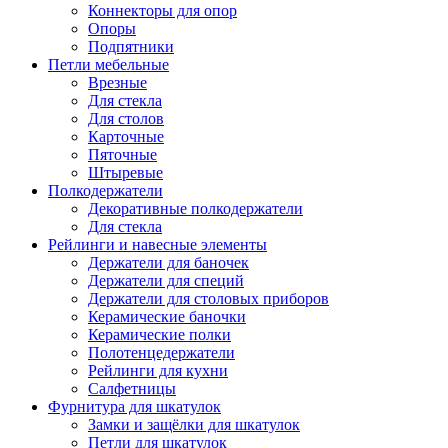
Коннекторы для опор
Опоры
Подпятники
Петли мебельные
Врезные
Для стекла
Для столов
Карточные
Пяточные
Штыревые
Полкодержатели
Декоративные полкодержатели
Для стекла
Рейлинги и навесные элементы
Держатели для баночек
Держатели для специй
Держатели для столовых приборов
Керамические баночки
Керамические полки
Полотенцедержатели
Рейлинги для кухни
Салфетницы
Фурнитура для шкатулок
Замки и защёлки для шкатулок
Петли для шкатулок