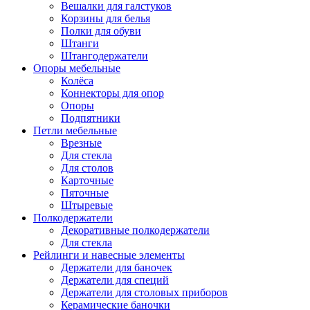
Вешалки для галстуков
Корзины для белья
Полки для обуви
Штанги
Штангодержатели
Опоры мебельные
Колёса
Коннекторы для опор
Опоры
Подпятники
Петли мебельные
Врезные
Для стекла
Для столов
Карточные
Пяточные
Штыревые
Полкодержатели
Декоративные полкодержатели
Для стекла
Рейлинги и навесные элементы
Держатели для баночек
Держатели для специй
Держатели для столовых приборов
Керамические баночки