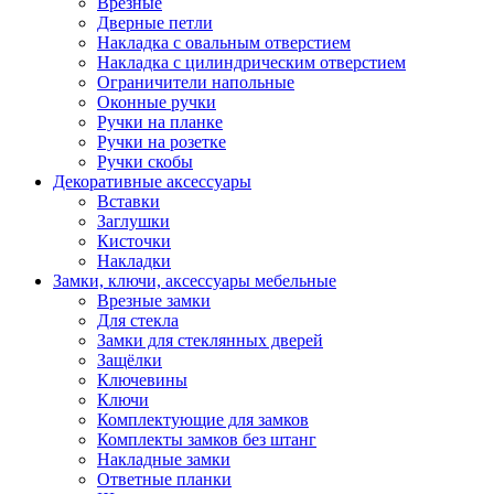
Врезные
Дверные петли
Накладка с овальным отверстием
Накладка с цилиндрическим отверстием
Ограничители напольные
Оконные ручки
Ручки на планке
Ручки на розетке
Ручки скобы
Декоративные аксессуары
Вставки
Заглушки
Кисточки
Накладки
Замки, ключи, аксессуары мебельные
Врезные замки
Для стекла
Замки для стеклянных дверей
Защёлки
Ключевины
Ключи
Комплектующие для замков
Комплекты замков без штанг
Накладные замки
Ответные планки