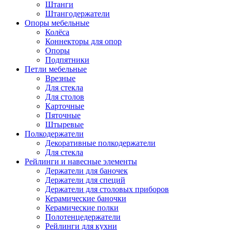
Штанги
Штангодержатели
Опоры мебельные
Колёса
Коннекторы для опор
Опоры
Подпятники
Петли мебельные
Врезные
Для стекла
Для столов
Карточные
Пяточные
Штыревые
Полкодержатели
Декоративные полкодержатели
Для стекла
Рейлинги и навесные элементы
Держатели для баночек
Держатели для специй
Держатели для столовых приборов
Керамические баночки
Керамические полки
Полотенцедержатели
Рейлинги для кухни