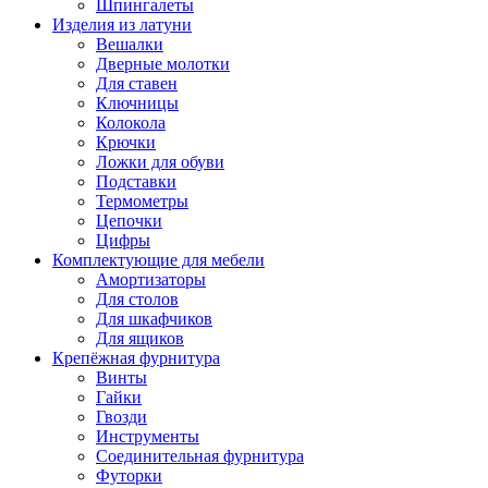
Шпингалеты
Изделия из латуни
Вешалки
Дверные молотки
Для ставен
Ключницы
Колокола
Крючки
Ложки для обуви
Подставки
Термометры
Цепочки
Цифры
Комплектующие для мебели
Амортизаторы
Для столов
Для шкафчиков
Для ящиков
Крепёжная фурнитура
Винты
Гайки
Гвозди
Инструменты
Соединительная фурнитура
Футорки