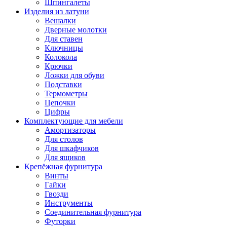
Шпингалеты
Изделия из латуни
Вешалки
Дверные молотки
Для ставен
Ключницы
Колокола
Крючки
Ложки для обуви
Подставки
Термометры
Цепочки
Цифры
Комплектующие для мебели
Амортизаторы
Для столов
Для шкафчиков
Для ящиков
Крепёжная фурнитура
Винты
Гайки
Гвозди
Инструменты
Соединительная фурнитура
Футорки