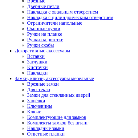
Врезные
Дверные петли
Накладка с овальным отверстием
Накладка с цилиндрическим отверстием
Ограничители напольные
Оконные ручки
Ручки на планке
Ручки на розетке
Ручки скобы
Декоративные аксессуары
Вставки
Заглушки
Кисточки
Накладки
Замки, ключи, аксессуары мебельные
Врезные замки
Для стекла
Замки для стеклянных дверей
Защёлки
Ключевины
Ключи
Комплектующие для замков
Комплекты замков без штанг
Накладные замки
Ответные планки