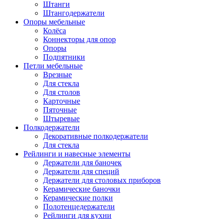
Штанги
Штангодержатели
Опоры мебельные
Колёса
Коннекторы для опор
Опоры
Подпятники
Петли мебельные
Врезные
Для стекла
Для столов
Карточные
Пяточные
Штыревые
Полкодержатели
Декоративные полкодержатели
Для стекла
Рейлинги и навесные элементы
Держатели для баночек
Держатели для специй
Держатели для столовых приборов
Керамические баночки
Керамические полки
Полотенцедержатели
Рейлинги для кухни