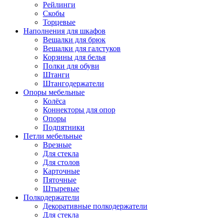
Рейлинги
Скобы
Торцевые
Наполнения для шкафов
Вешалки для брюк
Вешалки для галстуков
Корзины для белья
Полки для обуви
Штанги
Штангодержатели
Опоры мебельные
Колёса
Коннекторы для опор
Опоры
Подпятники
Петли мебельные
Врезные
Для стекла
Для столов
Карточные
Пяточные
Штыревые
Полкодержатели
Декоративные полкодержатели
Для стекла