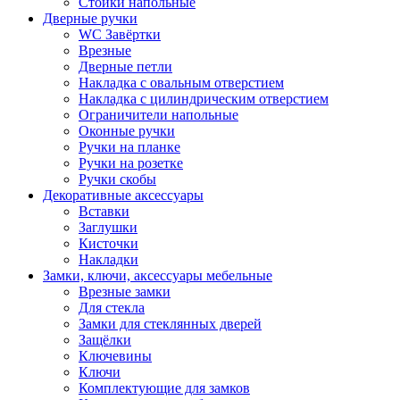
Стойки напольные
Дверные ручки
WC Завёртки
Врезные
Дверные петли
Накладка с овальным отверстием
Накладка с цилиндрическим отверстием
Ограничители напольные
Оконные ручки
Ручки на планке
Ручки на розетке
Ручки скобы
Декоративные аксессуары
Вставки
Заглушки
Кисточки
Накладки
Замки, ключи, аксессуары мебельные
Врезные замки
Для стекла
Замки для стеклянных дверей
Защёлки
Ключевины
Ключи
Комплектующие для замков