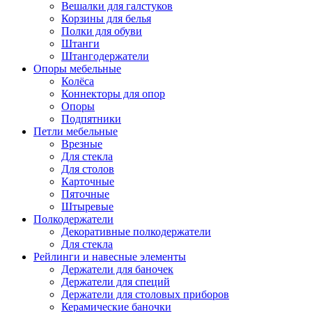
Вешалки для галстуков
Корзины для белья
Полки для обуви
Штанги
Штангодержатели
Опоры мебельные
Колёса
Коннекторы для опор
Опоры
Подпятники
Петли мебельные
Врезные
Для стекла
Для столов
Карточные
Пяточные
Штыревые
Полкодержатели
Декоративные полкодержатели
Для стекла
Рейлинги и навесные элементы
Держатели для баночек
Держатели для специй
Держатели для столовых приборов
Керамические баночки