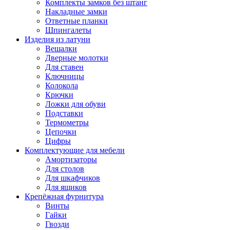
Комплекты замков без штанг
Накладные замки
Ответные планки
Шпингалеты
Изделия из латуни
Вешалки
Дверные молотки
Для ставен
Ключницы
Колокола
Крючки
Ложки для обуви
Подставки
Термометры
Цепочки
Цифры
Комплектующие для мебели
Амортизаторы
Для столов
Для шкафчиков
Для ящиков
Крепёжная фурнитура
Винты
Гайки
Гвозди