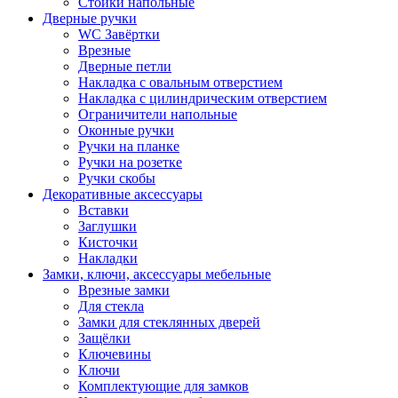
Стойки напольные
Дверные ручки
WC Завёртки
Врезные
Дверные петли
Накладка с овальным отверстием
Накладка с цилиндрическим отверстием
Ограничители напольные
Оконные ручки
Ручки на планке
Ручки на розетке
Ручки скобы
Декоративные аксессуары
Вставки
Заглушки
Кисточки
Накладки
Замки, ключи, аксессуары мебельные
Врезные замки
Для стекла
Замки для стеклянных дверей
Защёлки
Ключевины
Ключи
Комплектующие для замков