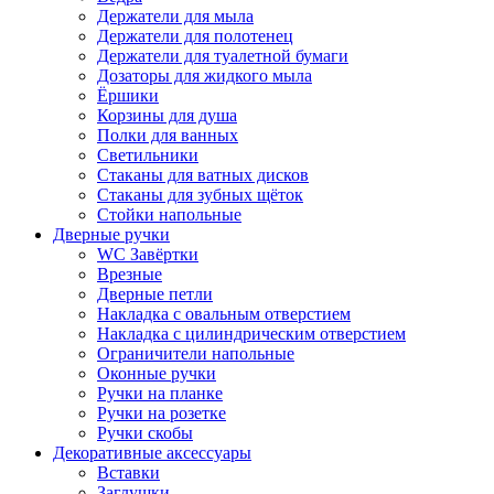
Держатели для мыла
Держатели для полотенец
Держатели для туалетной бумаги
Дозаторы для жидкого мыла
Ёршики
Корзины для душа
Полки для ванных
Светильники
Стаканы для ватных дисков
Стаканы для зубных щёток
Стойки напольные
Дверные ручки
WC Завёртки
Врезные
Дверные петли
Накладка с овальным отверстием
Накладка с цилиндрическим отверстием
Ограничители напольные
Оконные ручки
Ручки на планке
Ручки на розетке
Ручки скобы
Декоративные аксессуары
Вставки
Заглушки