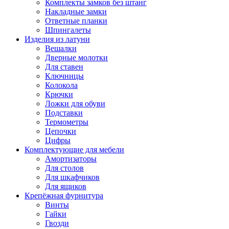
Комплекты замков без штанг
Накладные замки
Ответные планки
Шпингалеты
Изделия из латуни
Вешалки
Дверные молотки
Для ставен
Ключницы
Колокола
Крючки
Ложки для обуви
Подставки
Термометры
Цепочки
Цифры
Комплектующие для мебели
Амортизаторы
Для столов
Для шкафчиков
Для ящиков
Крепёжная фурнитура
Винты
Гайки
Гвозди