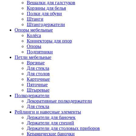
Вешалки для галстуков
Корзины для белья
Полки для обуви
Штанги
Штангодержатели
Опоры мебельные
Колёса
Коннекторы для опор
Опоры
Подпятники
Петли мебельные
Врезные
Для стекла
Для столов
Карточные
Пяточные
Штыревые
Полкодержатели
Декоративные полкодержатели
Для стекла
Рейлинги и навесные элементы
Держатели для баночек
Держатели для специй
Держатели для столовых приборов
Керамические баночки