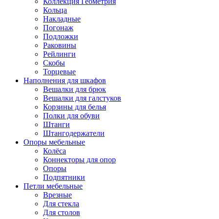
Коллекция Геометрия
Кольца
Накладные
Погонаж
Подложки
Раковины
Рейлинги
Скобы
Торцевые
Наполнения для шкафов
Вешалки для брюк
Вешалки для галстуков
Корзины для белья
Полки для обуви
Штанги
Штангодержатели
Опоры мебельные
Колёса
Коннекторы для опор
Опоры
Подпятники
Петли мебельные
Врезные
Для стекла
Для столов