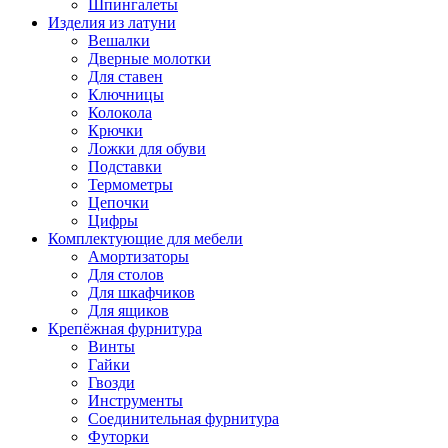
Шпингалеты
Изделия из латуни
Вешалки
Дверные молотки
Для ставен
Ключницы
Колокола
Крючки
Ложки для обуви
Подставки
Термометры
Цепочки
Цифры
Комплектующие для мебели
Амортизаторы
Для столов
Для шкафчиков
Для ящиков
Крепёжная фурнитура
Винты
Гайки
Гвозди
Инструменты
Соединительная фурнитура
Футорки