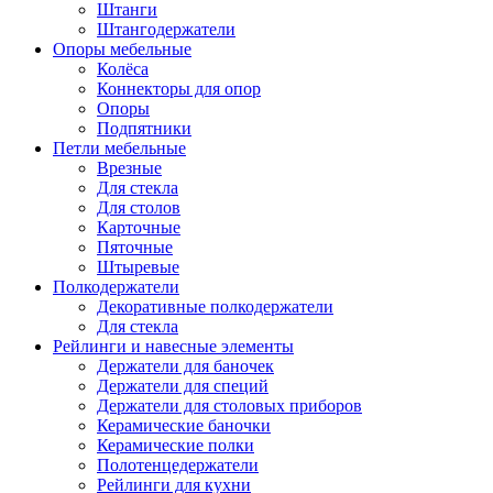
Штанги
Штангодержатели
Опоры мебельные
Колёса
Коннекторы для опор
Опоры
Подпятники
Петли мебельные
Врезные
Для стекла
Для столов
Карточные
Пяточные
Штыревые
Полкодержатели
Декоративные полкодержатели
Для стекла
Рейлинги и навесные элементы
Держатели для баночек
Держатели для специй
Держатели для столовых приборов
Керамические баночки
Керамические полки
Полотенцедержатели
Рейлинги для кухни