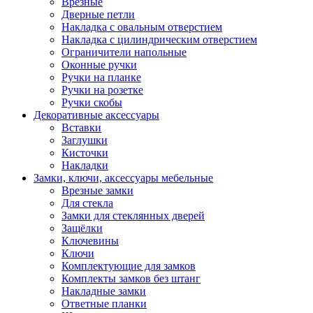
Врезные
Дверные петли
Накладка с овальным отверстием
Накладка с цилиндрическим отверстием
Ограничители напольные
Оконные ручки
Ручки на планке
Ручки на розетке
Ручки скобы
Декоративные аксессуары
Вставки
Заглушки
Кисточки
Накладки
Замки, ключи, аксессуары мебельные
Врезные замки
Для стекла
Замки для стеклянных дверей
Защёлки
Ключевины
Ключи
Комплектующие для замков
Комплекты замков без штанг
Накладные замки
Ответные планки