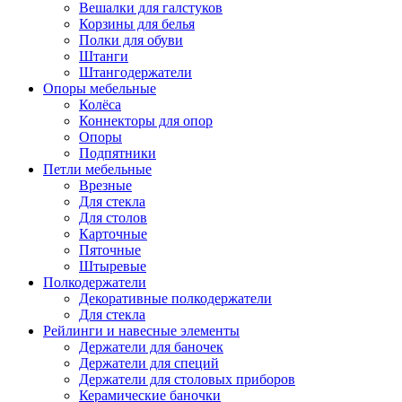
Вешалки для галстуков
Корзины для белья
Полки для обуви
Штанги
Штангодержатели
Опоры мебельные
Колёса
Коннекторы для опор
Опоры
Подпятники
Петли мебельные
Врезные
Для стекла
Для столов
Карточные
Пяточные
Штыревые
Полкодержатели
Декоративные полкодержатели
Для стекла
Рейлинги и навесные элементы
Держатели для баночек
Держатели для специй
Держатели для столовых приборов
Керамические баночки