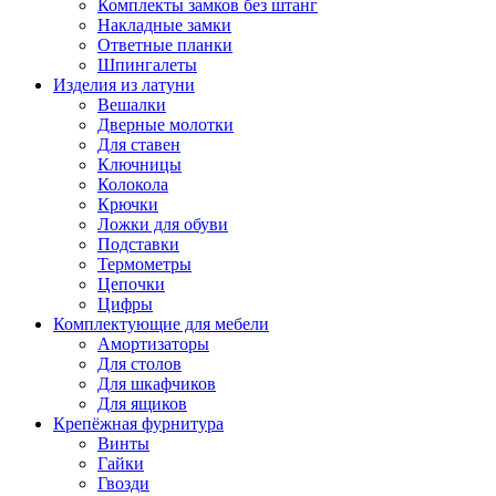
Комплекты замков без штанг
Накладные замки
Ответные планки
Шпингалеты
Изделия из латуни
Вешалки
Дверные молотки
Для ставен
Ключницы
Колокола
Крючки
Ложки для обуви
Подставки
Термометры
Цепочки
Цифры
Комплектующие для мебели
Амортизаторы
Для столов
Для шкафчиков
Для ящиков
Крепёжная фурнитура
Винты
Гайки
Гвозди