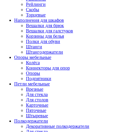
Рейлинги
Скобы
Торцевые
Наполнения для шкафов
Вешалки для брюк
Вешалки для галстуков
Корзины для белья
Полки для обуви
Штанги
Штангодержатели
Опоры мебельные
Колёса
Коннекторы для опор
Опоры
Подпятники
Петли мебельные
Врезные
Для стекла
Для столов
Карточные
Пяточные
Штыревые
Полкодержатели
Декоративные полкодержатели
Для стекла