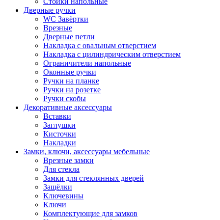
Стойки напольные
Дверные ручки
WC Завёртки
Врезные
Дверные петли
Накладка с овальным отверстием
Накладка с цилиндрическим отверстием
Ограничители напольные
Оконные ручки
Ручки на планке
Ручки на розетке
Ручки скобы
Декоративные аксессуары
Вставки
Заглушки
Кисточки
Накладки
Замки, ключи, аксессуары мебельные
Врезные замки
Для стекла
Замки для стеклянных дверей
Защёлки
Ключевины
Ключи
Комплектующие для замков