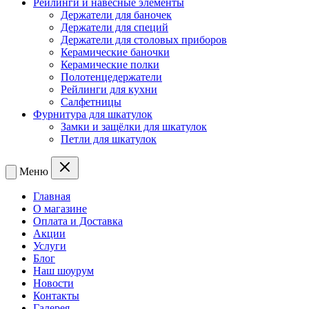
Рейлинги и навесные элементы
Держатели для баночек
Держатели для специй
Держатели для столовых приборов
Керамические баночки
Керамические полки
Полотенцедержатели
Рейлинги для кухни
Салфетницы
Фурнитура для шкатулок
Замки и защёлки для шкатулок
Петли для шкатулок
Меню
Главная
О магазине
Оплата и Доставка
Акции
Услуги
Блог
Наш шоурум
Новости
Контакты
Галерея