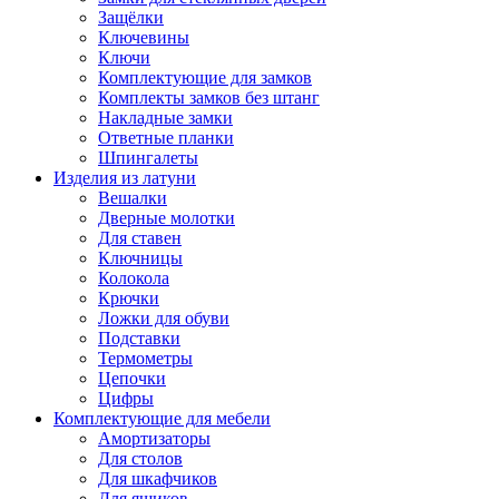
Защёлки
Ключевины
Ключи
Комплектующие для замков
Комплекты замков без штанг
Накладные замки
Ответные планки
Шпингалеты
Изделия из латуни
Вешалки
Дверные молотки
Для ставен
Ключницы
Колокола
Крючки
Ложки для обуви
Подставки
Термометры
Цепочки
Цифры
Комплектующие для мебели
Амортизаторы
Для столов
Для шкафчиков
Для ящиков