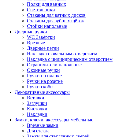
Полки для ванных
Светильники
Стаканы для ватных дисков
Стаканы для зубных щёток
Стойки напольные
Дверные ручки
WC Завёртки
Врезные
Дверные петли
Накладка с овальным отверстием
Накладка с цилиндрическим отверстием
Ограничители напольные
Оконные ручки
Ручки на планке
Ручки на розетке
Ручки скобы
Декоративные аксессуары
Вставки
Заглушки
Кисточки
Накладки
Замки, ключи, аксессуары мебельные
Врезные замки
Для стекла
Замки для стеклянных дверей