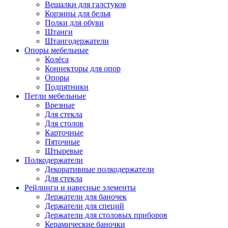
Вешалки для галстуков
Корзины для белья
Полки для обуви
Штанги
Штангодержатели
Опоры мебельные
Колёса
Коннекторы для опор
Опоры
Подпятники
Петли мебельные
Врезные
Для стекла
Для столов
Карточные
Пяточные
Штыревые
Полкодержатели
Декоративные полкодержатели
Для стекла
Рейлинги и навесные элементы
Держатели для баночек
Держатели для специй
Держатели для столовых приборов
Керамические баночки