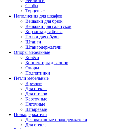
Рейлинги
Скобы
Торцевые
Наполнения для шкафов
Вешалки для брюк
Вешалки для галстуков
Корзины для белья
Полки для обуви
Штанги
Штангодержатели
Опоры мебельные
Колёса
Коннекторы для опор
Опоры
Подпятники
Петли мебельные
Врезные
Для стекла
Для столов
Карточные
Пяточные
Штыревые
Полкодержатели
Декоративные полкодержатели
Для стекла