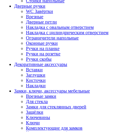
Стойки напольные
Дверные ручки
WC Завёртки
Врезные
Дверные петли
Накладка с овальным отверстием
Накладка с цилиндрическим отверстием
Ограничители напольные
Оконные ручки
Ручки на планке
Ручки на розетке
Ручки скобы
Декоративные аксессуары
Вставки
Заглушки
Кисточки
Накладки
Замки, ключи, аксессуары мебельные
Врезные замки
Для стекла
Замки для стеклянных дверей
Защёлки
Ключевины
Ключи
Комплектующие для замков