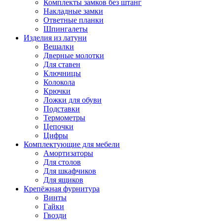
Комплекты замков без штанг
Накладные замки
Ответные планки
Шпингалеты
Изделия из латуни
Вешалки
Дверные молотки
Для ставен
Ключницы
Колокола
Крючки
Ложки для обуви
Подставки
Термометры
Цепочки
Цифры
Комплектующие для мебели
Амортизаторы
Для столов
Для шкафчиков
Для ящиков
Крепёжная фурнитура
Винты
Гайки
Гвозди