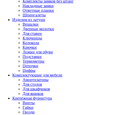
Комплекты замков без штанг
Накладные замки
Ответные планки
Шпингалеты
Изделия из латуни
Вешалки
Дверные молотки
Для ставен
Ключницы
Колокола
Крючки
Ложки для обуви
Подставки
Термометры
Цепочки
Цифры
Комплектующие для мебели
Амортизаторы
Для столов
Для шкафчиков
Для ящиков
Крепёжная фурнитура
Винты
Гайки
Гвозди