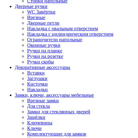
Стойки напольные
Дверные ручки
WC Завёртки
Врезные
Дверные петли
Накладка с овальным отверстием
Накладка с цилиндрическим отверстием
Ограничители напольные
Оконные ручки
Ручки на планке
Ручки на розетке
Ручки скобы
Декоративные аксессуары
Вставки
Заглушки
Кисточки
Накладки
Замки, ключи, аксессуары мебельные
Врезные замки
Для стекла
Замки для стеклянных дверей
Защёлки
Ключевины
Ключи
Комплектующие для замков