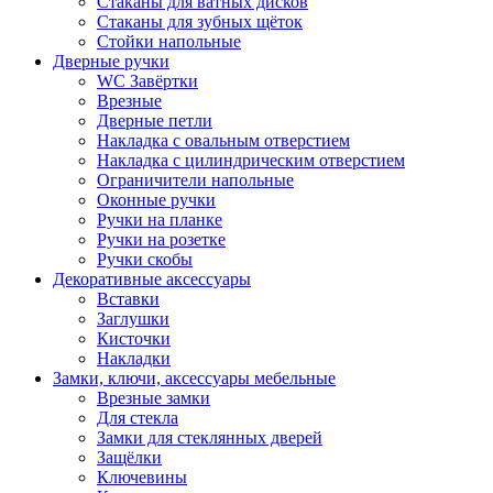
Стаканы для ватных дисков
Стаканы для зубных щёток
Стойки напольные
Дверные ручки
WC Завёртки
Врезные
Дверные петли
Накладка с овальным отверстием
Накладка с цилиндрическим отверстием
Ограничители напольные
Оконные ручки
Ручки на планке
Ручки на розетке
Ручки скобы
Декоративные аксессуары
Вставки
Заглушки
Кисточки
Накладки
Замки, ключи, аксессуары мебельные
Врезные замки
Для стекла
Замки для стеклянных дверей
Защёлки
Ключевины