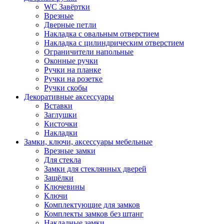
WC Завёртки
Врезные
Дверные петли
Накладка с овальным отверстием
Накладка с цилиндрическим отверстием
Ограничители напольные
Оконные ручки
Ручки на планке
Ручки на розетке
Ручки скобы
Декоративные аксессуары
Вставки
Заглушки
Кисточки
Накладки
Замки, ключи, аксессуары мебельные
Врезные замки
Для стекла
Замки для стеклянных дверей
Защёлки
Ключевины
Ключи
Комплектующие для замков
Комплекты замков без штанг
Накладные замки