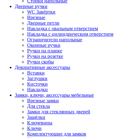
Стойки напольные
Дверные ручки
WC Завёртки
Врезные
Дверные петли
Накладка с овальным отверстием
Накладка с цилиндрическим отверстием
Ограничители напольные
Оконные ручки
Ручки на планке
Ручки на розетке
Ручки скобы
Декоративные аксессуары
Вставки
Заглушки
Кисточки
Накладки
Замки, ключи, аксессуары мебельные
Врезные замки
Для стекла
Замки для стеклянных дверей
Защёлки
Ключевины
Ключи
Комплектующие для замков