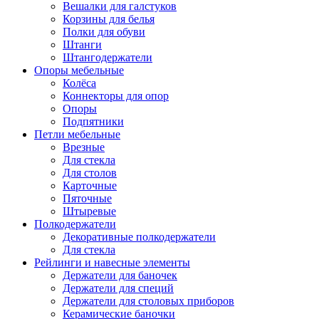
Вешалки для галстуков
Корзины для белья
Полки для обуви
Штанги
Штангодержатели
Опоры мебельные
Колёса
Коннекторы для опор
Опоры
Подпятники
Петли мебельные
Врезные
Для стекла
Для столов
Карточные
Пяточные
Штыревые
Полкодержатели
Декоративные полкодержатели
Для стекла
Рейлинги и навесные элементы
Держатели для баночек
Держатели для специй
Держатели для столовых приборов
Керамические баночки