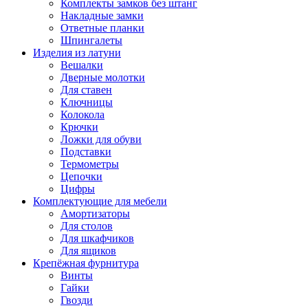
Комплекты замков без штанг
Накладные замки
Ответные планки
Шпингалеты
Изделия из латуни
Вешалки
Дверные молотки
Для ставен
Ключницы
Колокола
Крючки
Ложки для обуви
Подставки
Термометры
Цепочки
Цифры
Комплектующие для мебели
Амортизаторы
Для столов
Для шкафчиков
Для ящиков
Крепёжная фурнитура
Винты
Гайки
Гвозди