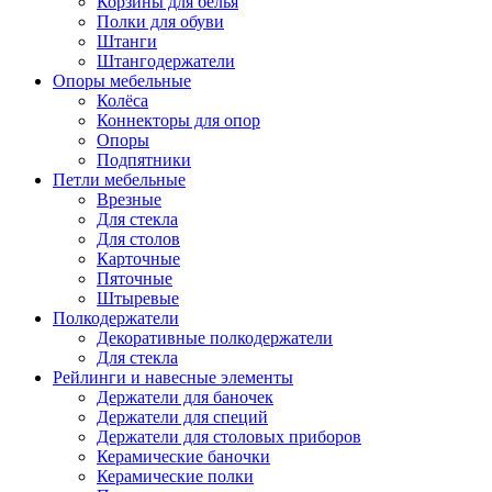
Корзины для белья
Полки для обуви
Штанги
Штангодержатели
Опоры мебельные
Колёса
Коннекторы для опор
Опоры
Подпятники
Петли мебельные
Врезные
Для стекла
Для столов
Карточные
Пяточные
Штыревые
Полкодержатели
Декоративные полкодержатели
Для стекла
Рейлинги и навесные элементы
Держатели для баночек
Держатели для специй
Держатели для столовых приборов
Керамические баночки
Керамические полки