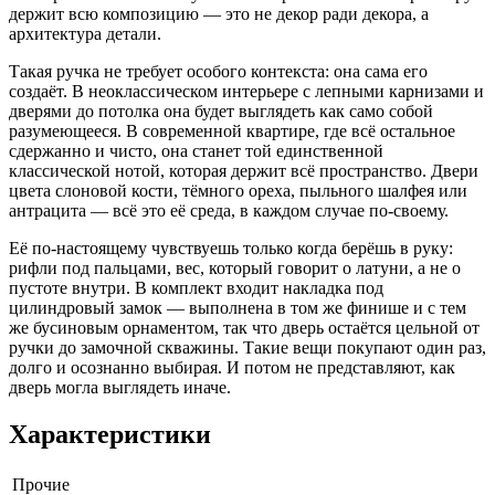
держит всю композицию — это не декор ради декора, а
архитектура детали.
Такая ручка не требует особого контекста: она сама его
создаёт. В неоклассическом интерьере с лепными карнизами и
дверями до потолка она будет выглядеть как само собой
разумеющееся. В современной квартире, где всё остальное
сдержанно и чисто, она станет той единственной
классической нотой, которая держит всё пространство. Двери
цвета слоновой кости, тёмного ореха, пыльного шалфея или
антрацита — всё это её среда, в каждом случае по-своему.
Её по-настоящему чувствуешь только когда берёшь в руку:
рифли под пальцами, вес, который говорит о латуни, а не о
пустоте внутри. В комплект входит накладка под
цилиндровый замок — выполнена в том же финише и с тем
же бусиновым орнаментом, так что дверь остаётся цельной от
ручки до замочной скважины. Такие вещи покупают один раз,
долго и осознанно выбирая. И потом не представляют, как
дверь могла выглядеть иначе.
Характеристики
Прочие