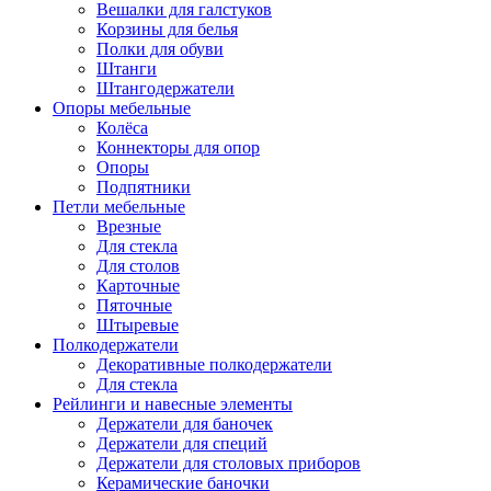
Вешалки для галстуков
Корзины для белья
Полки для обуви
Штанги
Штангодержатели
Опоры мебельные
Колёса
Коннекторы для опор
Опоры
Подпятники
Петли мебельные
Врезные
Для стекла
Для столов
Карточные
Пяточные
Штыревые
Полкодержатели
Декоративные полкодержатели
Для стекла
Рейлинги и навесные элементы
Держатели для баночек
Держатели для специй
Держатели для столовых приборов
Керамические баночки