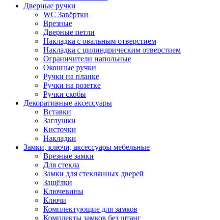
Дверные ручки
WC Завёртки
Врезные
Дверные петли
Накладка с овальным отверстием
Накладка с цилиндрическим отверстием
Ограничители напольные
Оконные ручки
Ручки на планке
Ручки на розетке
Ручки скобы
Декоративные аксессуары
Вставки
Заглушки
Кисточки
Накладки
Замки, ключи, аксессуары мебельные
Врезные замки
Для стекла
Замки для стеклянных дверей
Защёлки
Ключевины
Ключи
Комплектующие для замков
Комплекты замков без штанг