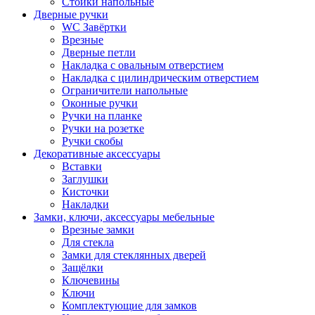
Стойки напольные
Дверные ручки
WC Завёртки
Врезные
Дверные петли
Накладка с овальным отверстием
Накладка с цилиндрическим отверстием
Ограничители напольные
Оконные ручки
Ручки на планке
Ручки на розетке
Ручки скобы
Декоративные аксессуары
Вставки
Заглушки
Кисточки
Накладки
Замки, ключи, аксессуары мебельные
Врезные замки
Для стекла
Замки для стеклянных дверей
Защёлки
Ключевины
Ключи
Комплектующие для замков