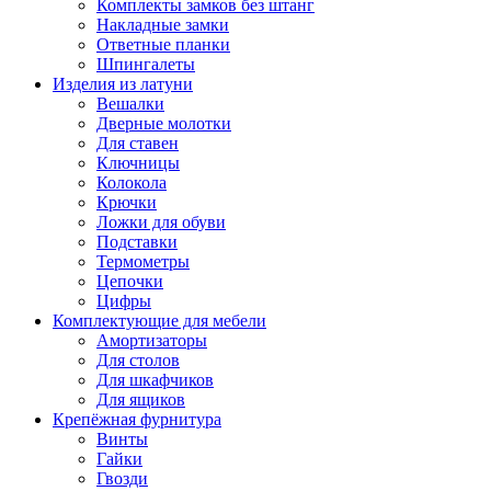
Комплекты замков без штанг
Накладные замки
Ответные планки
Шпингалеты
Изделия из латуни
Вешалки
Дверные молотки
Для ставен
Ключницы
Колокола
Крючки
Ложки для обуви
Подставки
Термометры
Цепочки
Цифры
Комплектующие для мебели
Амортизаторы
Для столов
Для шкафчиков
Для ящиков
Крепёжная фурнитура
Винты
Гайки
Гвозди