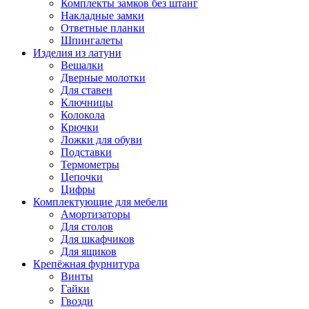
Комплекты замков без штанг
Накладные замки
Ответные планки
Шпингалеты
Изделия из латуни
Вешалки
Дверные молотки
Для ставен
Ключницы
Колокола
Крючки
Ложки для обуви
Подставки
Термометры
Цепочки
Цифры
Комплектующие для мебели
Амортизаторы
Для столов
Для шкафчиков
Для ящиков
Крепёжная фурнитура
Винты
Гайки
Гвозди