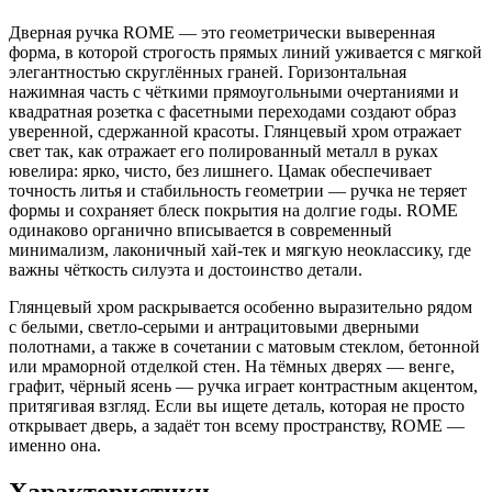
Дверная ручка ROME — это геометрически выверенная
форма, в которой строгость прямых линий уживается с мягкой
элегантностью скруглённых граней. Горизонтальная
нажимная часть с чёткими прямоугольными очертаниями и
квадратная розетка с фасетными переходами создают образ
уверенной, сдержанной красоты. Глянцевый хром отражает
свет так, как отражает его полированный металл в руках
ювелира: ярко, чисто, без лишнего. Цамак обеспечивает
точность литья и стабильность геометрии — ручка не теряет
формы и сохраняет блеск покрытия на долгие годы. ROME
одинаково органично вписывается в современный
минимализм, лаконичный хай-тек и мягкую неоклассику, где
важны чёткость силуэта и достоинство детали.
Глянцевый хром раскрывается особенно выразительно рядом
с белыми, светло-серыми и антрацитовыми дверными
полотнами, а также в сочетании с матовым стеклом, бетонной
или мраморной отделкой стен. На тёмных дверях — венге,
графит, чёрный ясень — ручка играет контрастным акцентом,
притягивая взгляд. Если вы ищете деталь, которая не просто
открывает дверь, а задаёт тон всему пространству, ROME —
именно она.
Характеристики