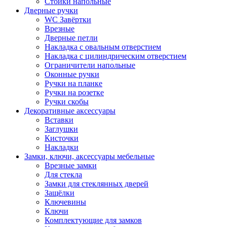
Стойки напольные
Дверные ручки
WC Завёртки
Врезные
Дверные петли
Накладка с овальным отверстием
Накладка с цилиндрическим отверстием
Ограничители напольные
Оконные ручки
Ручки на планке
Ручки на розетке
Ручки скобы
Декоративные аксессуары
Вставки
Заглушки
Кисточки
Накладки
Замки, ключи, аксессуары мебельные
Врезные замки
Для стекла
Замки для стеклянных дверей
Защёлки
Ключевины
Ключи
Комплектующие для замков