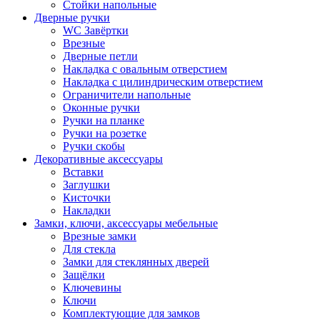
Стойки напольные
Дверные ручки
WC Завёртки
Врезные
Дверные петли
Накладка с овальным отверстием
Накладка с цилиндрическим отверстием
Ограничители напольные
Оконные ручки
Ручки на планке
Ручки на розетке
Ручки скобы
Декоративные аксессуары
Вставки
Заглушки
Кисточки
Накладки
Замки, ключи, аксессуары мебельные
Врезные замки
Для стекла
Замки для стеклянных дверей
Защёлки
Ключевины
Ключи
Комплектующие для замков