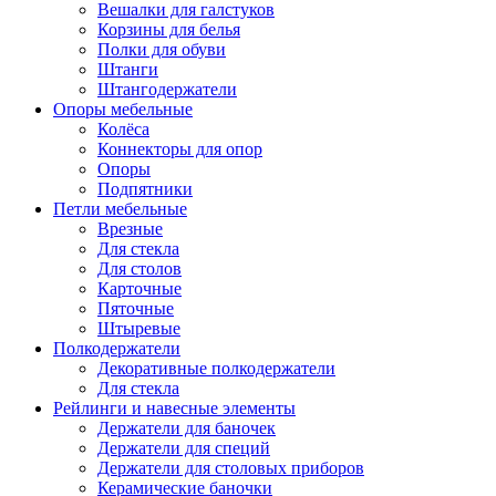
Вешалки для галстуков
Корзины для белья
Полки для обуви
Штанги
Штангодержатели
Опоры мебельные
Колёса
Коннекторы для опор
Опоры
Подпятники
Петли мебельные
Врезные
Для стекла
Для столов
Карточные
Пяточные
Штыревые
Полкодержатели
Декоративные полкодержатели
Для стекла
Рейлинги и навесные элементы
Держатели для баночек
Держатели для специй
Держатели для столовых приборов
Керамические баночки