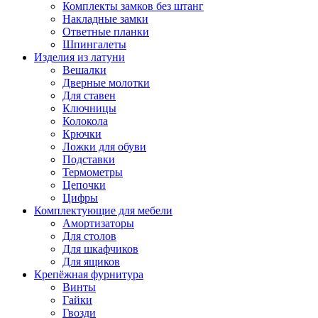
Комплекты замков без штанг
Накладные замки
Ответные планки
Шпингалеты
Изделия из латуни
Вешалки
Дверные молотки
Для ставен
Ключницы
Колокола
Крючки
Ложки для обуви
Подставки
Термометры
Цепочки
Цифры
Комплектующие для мебели
Амортизаторы
Для столов
Для шкафчиков
Для ящиков
Крепёжная фурнитура
Винты
Гайки
Гвозди