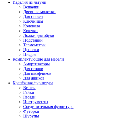
Изделия из латуни
Вешалки
Дверные молотки
Для ставен
Ключницы
Колокола
Крючки
Ложки для обуви
Подставки
Термометры
Цепочки
Цифры
Комплектующие для мебели
Амортизаторы
Для столов
Для шкафчиков
Для ящиков
Крепёжная фурнитура
Винты
Гайки
Гвозди
Инструменты
Соединительная фурнитура
Футорки
Шурупы