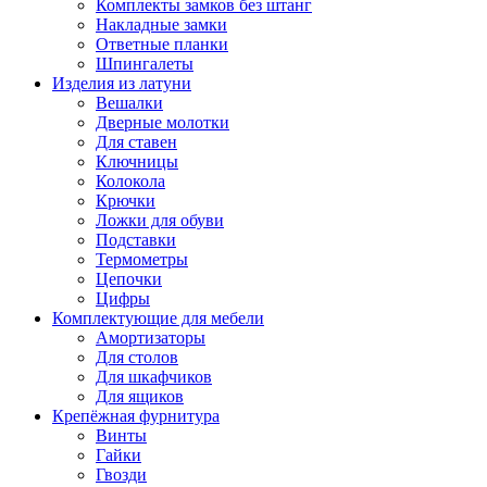
Комплекты замков без штанг
Накладные замки
Ответные планки
Шпингалеты
Изделия из латуни
Вешалки
Дверные молотки
Для ставен
Ключницы
Колокола
Крючки
Ложки для обуви
Подставки
Термометры
Цепочки
Цифры
Комплектующие для мебели
Амортизаторы
Для столов
Для шкафчиков
Для ящиков
Крепёжная фурнитура
Винты
Гайки
Гвозди