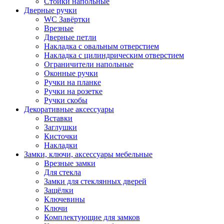
Стойки напольные
Дверные ручки
WC Завёртки
Врезные
Дверные петли
Накладка с овальным отверстием
Накладка с цилиндрическим отверстием
Ограничители напольные
Оконные ручки
Ручки на планке
Ручки на розетке
Ручки скобы
Декоративные аксессуары
Вставки
Заглушки
Кисточки
Накладки
Замки, ключи, аксессуары мебельные
Врезные замки
Для стекла
Замки для стеклянных дверей
Защёлки
Ключевины
Ключи
Комплектующие для замков