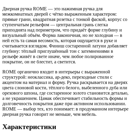
Дверная ручка ROME — это нажимная ручка для
межкомнатных дверей с чётко выраженным характером:
прямые грани, квадратная розетка с тонкой фаской, корпус со
ступенчатым рельефом — центральная грань слегка
приподнята над периметром, что придаёт форме глубину и
визуальный объём. Форма лаконичная, но не холодная — в
ней есть та самая весомость, которая ощущается в руке и
считывается взглядом. Финиш состаренной латуни добавляет
глубину: тёплый приглушённый тон с затемнениями в
рельефе живёт в свете иначе, чем любое полированное
покрытие, он не блестит, а светится.
ROME органично входит в интерьеры с выраженной
структурой: неоклассика, ар-деко, переходные стили с
акцентом на материал и форму. Ручка раскрывается на дверях
цвета слоновой кости, тёплого белого, выбеленного дуба или
орехового шпона, где состаренное золото становится деталью,
а не украшением. Цамак обеспечивает стабильность формы и
долговечность покрытия даже при активном использовании.
ROME — выбор тех, кто понимает: в продуманном интерьере
дверная ручка говорит не меньше, чем мебель.
Характеристики