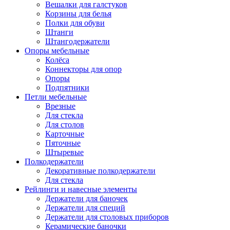
Вешалки для галстуков
Корзины для белья
Полки для обуви
Штанги
Штангодержатели
Опоры мебельные
Колёса
Коннекторы для опор
Опоры
Подпятники
Петли мебельные
Врезные
Для стекла
Для столов
Карточные
Пяточные
Штыревые
Полкодержатели
Декоративные полкодержатели
Для стекла
Рейлинги и навесные элементы
Держатели для баночек
Держатели для специй
Держатели для столовых приборов
Керамические баночки