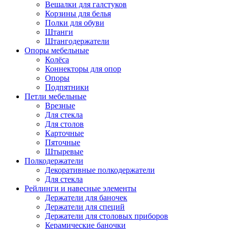
Вешалки для галстуков
Корзины для белья
Полки для обуви
Штанги
Штангодержатели
Опоры мебельные
Колёса
Коннекторы для опор
Опоры
Подпятники
Петли мебельные
Врезные
Для стекла
Для столов
Карточные
Пяточные
Штыревые
Полкодержатели
Декоративные полкодержатели
Для стекла
Рейлинги и навесные элементы
Держатели для баночек
Держатели для специй
Держатели для столовых приборов
Керамические баночки