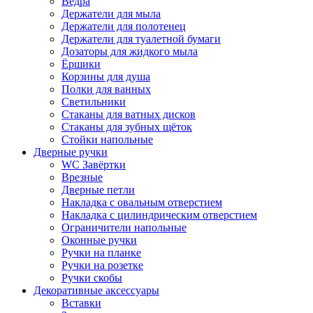
Вёдра
Держатели для мыла
Держатели для полотенец
Держатели для туалетной бумаги
Дозаторы для жидкого мыла
Ёршики
Корзины для душа
Полки для ванных
Светильники
Стаканы для ватных дисков
Стаканы для зубных щёток
Стойки напольные
Дверные ручки
WC Завёртки
Врезные
Дверные петли
Накладка с овальным отверстием
Накладка с цилиндрическим отверстием
Ограничители напольные
Оконные ручки
Ручки на планке
Ручки на розетке
Ручки скобы
Декоративные аксессуары
Вставки