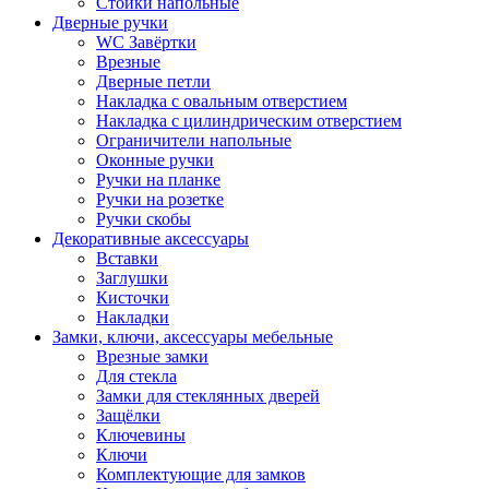
Стойки напольные
Дверные ручки
WC Завёртки
Врезные
Дверные петли
Накладка с овальным отверстием
Накладка с цилиндрическим отверстием
Ограничители напольные
Оконные ручки
Ручки на планке
Ручки на розетке
Ручки скобы
Декоративные аксессуары
Вставки
Заглушки
Кисточки
Накладки
Замки, ключи, аксессуары мебельные
Врезные замки
Для стекла
Замки для стеклянных дверей
Защёлки
Ключевины
Ключи
Комплектующие для замков