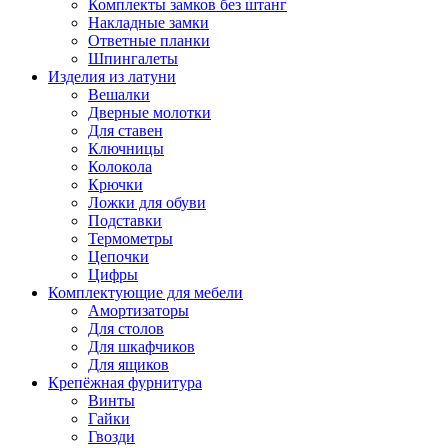
Комплекты замков без штанг
Накладные замки
Ответные планки
Шпингалеты
Изделия из латуни
Вешалки
Дверные молотки
Для ставен
Ключницы
Колокола
Крючки
Ложки для обуви
Подставки
Термометры
Цепочки
Цифры
Комплектующие для мебели
Амортизаторы
Для столов
Для шкафчиков
Для ящиков
Крепёжная фурнитура
Винты
Гайки
Гвозди