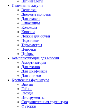
Шпингалеты
Изделия из латуни
Вешалки
Дверные молотки
Для ставен
Ключницы
Колокола
Крючки
Ложки для обуви
Подставки
Термометры
Цепочки
Цифры
Комплектующие для мебели
Амортизаторы
Для столов
Для шкафчиков
Для ящиков
Крепёжная фурнитура
Винты
Гайки
Гвозди
Инструменты
Соединительная фурнитура
Футорки