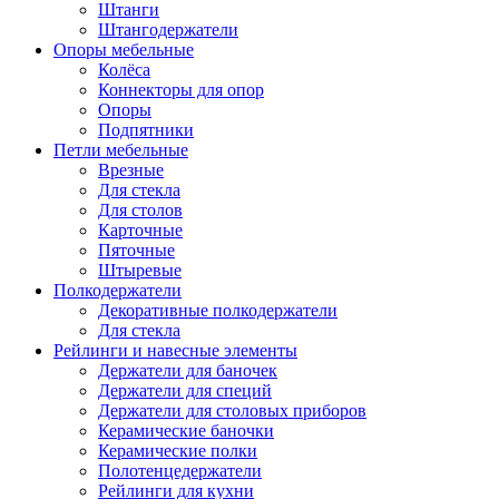
Штанги
Штангодержатели
Опоры мебельные
Колёса
Коннекторы для опор
Опоры
Подпятники
Петли мебельные
Врезные
Для стекла
Для столов
Карточные
Пяточные
Штыревые
Полкодержатели
Декоративные полкодержатели
Для стекла
Рейлинги и навесные элементы
Держатели для баночек
Держатели для специй
Держатели для столовых приборов
Керамические баночки
Керамические полки
Полотенцедержатели
Рейлинги для кухни