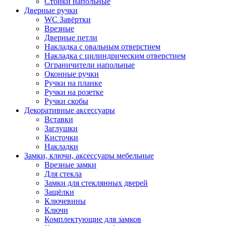
Стойки напольные
Дверные ручки
WC Завёртки
Врезные
Дверные петли
Накладка с овальным отверстием
Накладка с цилиндрическим отверстием
Ограничители напольные
Оконные ручки
Ручки на планке
Ручки на розетке
Ручки скобы
Декоративные аксессуары
Вставки
Заглушки
Кисточки
Накладки
Замки, ключи, аксессуары мебельные
Врезные замки
Для стекла
Замки для стеклянных дверей
Защёлки
Ключевины
Ключи
Комплектующие для замков