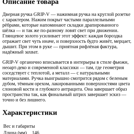
Описание товара
Дверная ручка GRIP-V — нажимная ручка на круглой розетке
с характером. Нажим покрыт частыми параллельными
рёбрами, которые напоминают складки драпированного
шёлка — и так же по-разному ловят свет при движении.
Глянцевое золото усиливает этот эффект: каждая бороздка
отражает свет чуть иначе, и поверхность будто живёт, мерцает,
дышит. При этом в руке — приятная рифлёная фактура,
надёжный захват.
GRIP-V органично вписывается в интерьеры в стиле фьюжн,
неоарт-деко и современной классики — там, где геометрия
соседствует с теплотой, а металл — с натуральными
материалами. Ручка выигрышно смотрится рядом с беленым
дубом, тёмным орехом, лакированными поверхностями цвета
слоновой кости и глубокого антрацита. Она завершает образ
пространства так, как финальный штрих завершает эскиз —
точно и без лишнего.
Характеристики
Вес и габариты
Длина (мм)
146