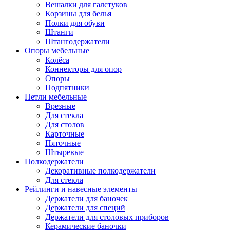
Вешалки для галстуков
Корзины для белья
Полки для обуви
Штанги
Штангодержатели
Опоры мебельные
Колёса
Коннекторы для опор
Опоры
Подпятники
Петли мебельные
Врезные
Для стекла
Для столов
Карточные
Пяточные
Штыревые
Полкодержатели
Декоративные полкодержатели
Для стекла
Рейлинги и навесные элементы
Держатели для баночек
Держатели для специй
Держатели для столовых приборов
Керамические баночки