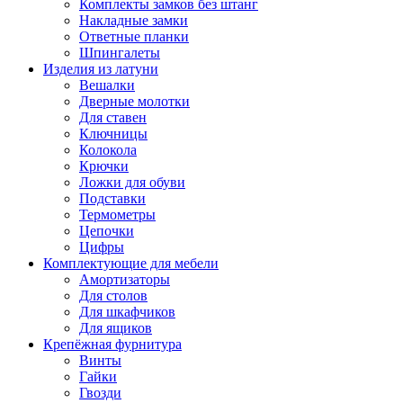
Комплекты замков без штанг
Накладные замки
Ответные планки
Шпингалеты
Изделия из латуни
Вешалки
Дверные молотки
Для ставен
Ключницы
Колокола
Крючки
Ложки для обуви
Подставки
Термометры
Цепочки
Цифры
Комплектующие для мебели
Амортизаторы
Для столов
Для шкафчиков
Для ящиков
Крепёжная фурнитура
Винты
Гайки
Гвозди