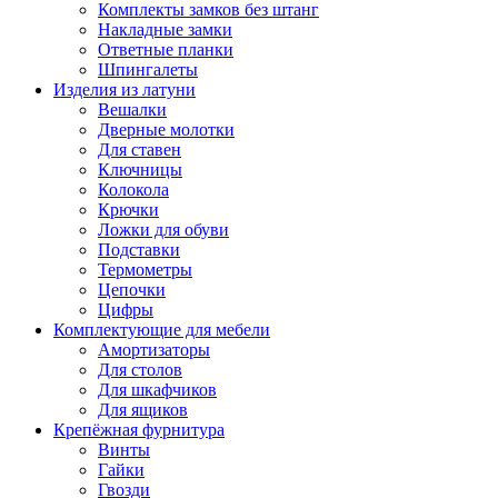
Комплекты замков без штанг
Накладные замки
Ответные планки
Шпингалеты
Изделия из латуни
Вешалки
Дверные молотки
Для ставен
Ключницы
Колокола
Крючки
Ложки для обуви
Подставки
Термометры
Цепочки
Цифры
Комплектующие для мебели
Амортизаторы
Для столов
Для шкафчиков
Для ящиков
Крепёжная фурнитура
Винты
Гайки
Гвозди