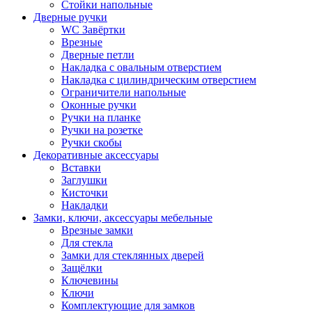
Стойки напольные
Дверные ручки
WC Завёртки
Врезные
Дверные петли
Накладка с овальным отверстием
Накладка с цилиндрическим отверстием
Ограничители напольные
Оконные ручки
Ручки на планке
Ручки на розетке
Ручки скобы
Декоративные аксессуары
Вставки
Заглушки
Кисточки
Накладки
Замки, ключи, аксессуары мебельные
Врезные замки
Для стекла
Замки для стеклянных дверей
Защёлки
Ключевины
Ключи
Комплектующие для замков