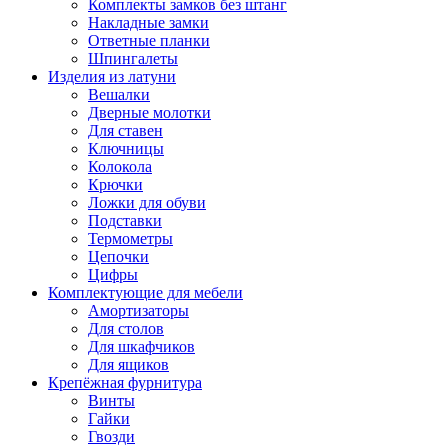
Комплекты замков без штанг
Накладные замки
Ответные планки
Шпингалеты
Изделия из латуни
Вешалки
Дверные молотки
Для ставен
Ключницы
Колокола
Крючки
Ложки для обуви
Подставки
Термометры
Цепочки
Цифры
Комплектующие для мебели
Амортизаторы
Для столов
Для шкафчиков
Для ящиков
Крепёжная фурнитура
Винты
Гайки
Гвозди