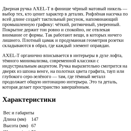
Дверная ручка AXEL-T в финише чёрный матовый никель —
выбор тех, кто ценит характер в деталях. Рифлёная насечка по
всей длине создаёт тактильный рисунок, напоминающий
промышленную графику: чёткий, ритмичный, уверенный.
Покрытие держит тон ровно и спокойно, не отвлекая
внимание от формы. Так работают вещи, в которых ничего
лишнего. Плотный цамак и продуманная геометрия розетки
складываются в образ, где каждый элемент оправдан.
AXEL-T органично вписывается в интерьеры в духе лофта,
тёмного минимализма, современной классики с
индустриальным акцентом. Ручка выразительно смотрится на
дверях из шпона венге, на полотнах цвета графита, тауп или
глубокого серо-зелёного — там, где тёмный металл
продолжает общую интонацию интерьера. Это та деталь,
которая делает пространство завершённым.
Характеристики
Вес и габариты
Длина (мм)
147
Высота (мм)
67