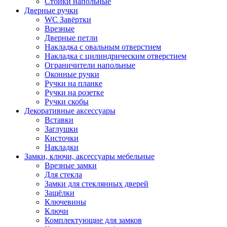
Стойки напольные
Дверные ручки
WC Завёртки
Врезные
Дверные петли
Накладка с овальным отверстием
Накладка с цилиндрическим отверстием
Ограничители напольные
Оконные ручки
Ручки на планке
Ручки на розетке
Ручки скобы
Декоративные аксессуары
Вставки
Заглушки
Кисточки
Накладки
Замки, ключи, аксессуары мебельные
Врезные замки
Для стекла
Замки для стеклянных дверей
Защёлки
Ключевины
Ключи
Комплектующие для замков