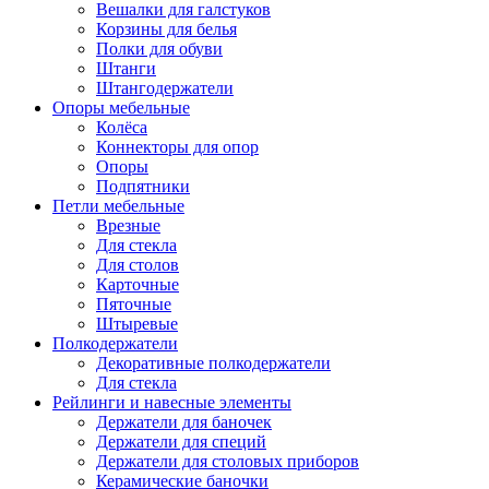
Вешалки для галстуков
Корзины для белья
Полки для обуви
Штанги
Штангодержатели
Опоры мебельные
Колёса
Коннекторы для опор
Опоры
Подпятники
Петли мебельные
Врезные
Для стекла
Для столов
Карточные
Пяточные
Штыревые
Полкодержатели
Декоративные полкодержатели
Для стекла
Рейлинги и навесные элементы
Держатели для баночек
Держатели для специй
Держатели для столовых приборов
Керамические баночки