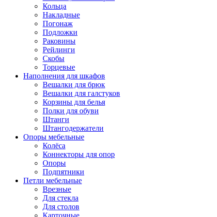
Кольца
Накладные
Погонаж
Подложки
Раковины
Рейлинги
Скобы
Торцевые
Наполнения для шкафов
Вешалки для брюк
Вешалки для галстуков
Корзины для белья
Полки для обуви
Штанги
Штангодержатели
Опоры мебельные
Колёса
Коннекторы для опор
Опоры
Подпятники
Петли мебельные
Врезные
Для стекла
Для столов
Карточные