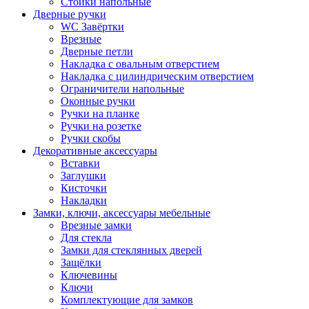
Стойки напольные
Дверные ручки
WC Завёртки
Врезные
Дверные петли
Накладка с овальным отверстием
Накладка с цилиндрическим отверстием
Ограничители напольные
Оконные ручки
Ручки на планке
Ручки на розетке
Ручки скобы
Декоративные аксессуары
Вставки
Заглушки
Кисточки
Накладки
Замки, ключи, аксессуары мебельные
Врезные замки
Для стекла
Замки для стеклянных дверей
Защёлки
Ключевины
Ключи
Комплектующие для замков