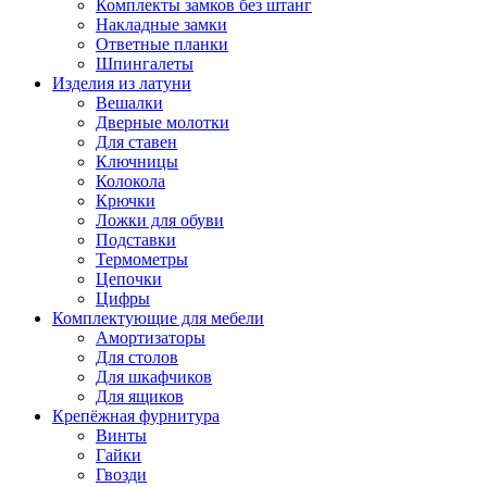
Комплекты замков без штанг
Накладные замки
Ответные планки
Шпингалеты
Изделия из латуни
Вешалки
Дверные молотки
Для ставен
Ключницы
Колокола
Крючки
Ложки для обуви
Подставки
Термометры
Цепочки
Цифры
Комплектующие для мебели
Амортизаторы
Для столов
Для шкафчиков
Для ящиков
Крепёжная фурнитура
Винты
Гайки
Гвозди