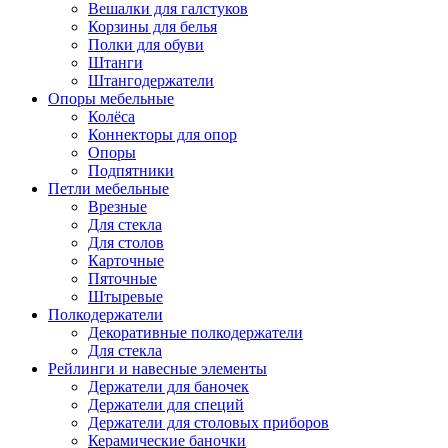
Вешалки для галстуков
Корзины для белья
Полки для обуви
Штанги
Штангодержатели
Опоры мебельные
Колёса
Коннекторы для опор
Опоры
Подпятники
Петли мебельные
Врезные
Для стекла
Для столов
Карточные
Пяточные
Штыревые
Полкодержатели
Декоративные полкодержатели
Для стекла
Рейлинги и навесные элементы
Держатели для баночек
Держатели для специй
Держатели для столовых приборов
Керамические баночки