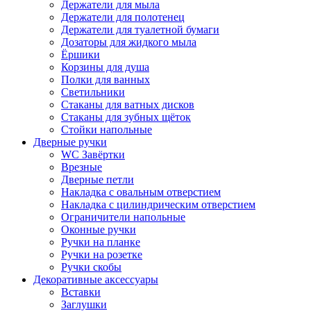
Держатели для мыла
Держатели для полотенец
Держатели для туалетной бумаги
Дозаторы для жидкого мыла
Ёршики
Корзины для душа
Полки для ванных
Светильники
Стаканы для ватных дисков
Стаканы для зубных щёток
Стойки напольные
Дверные ручки
WC Завёртки
Врезные
Дверные петли
Накладка с овальным отверстием
Накладка с цилиндрическим отверстием
Ограничители напольные
Оконные ручки
Ручки на планке
Ручки на розетке
Ручки скобы
Декоративные аксессуары
Вставки
Заглушки