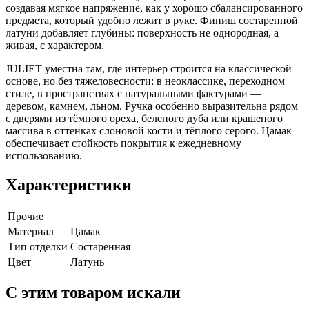
создавая мягкое напряжение, как у хорошо сбалансированного
предмета, который удобно лежит в руке. Финиш состаренной
латуни добавляет глубины: поверхность не однородная, а
живая, с характером.
JULIET уместна там, где интерьер строится на классической
основе, но без тяжеловесности: в неоклассике, переходном
стиле, в пространствах с натуральными фактурами —
деревом, камнем, льном. Ручка особенно выразительна рядом
с дверями из тёмного ореха, беленого дуба или крашеного
массива в оттенках слоновой кости и тёплого серого. Цамак
обеспечивает стойкость покрытия к ежедневному
использованию.
Характеристики
Прочие
Материал
Цамак
Тип отделки
Состаренная
Цвет
Латунь
C этим товаром искали