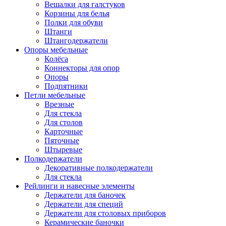
Вешалки для галстуков
Корзины для белья
Полки для обуви
Штанги
Штангодержатели
Опоры мебельные
Колёса
Коннекторы для опор
Опоры
Подпятники
Петли мебельные
Врезные
Для стекла
Для столов
Карточные
Пяточные
Штыревые
Полкодержатели
Декоративные полкодержатели
Для стекла
Рейлинги и навесные элементы
Держатели для баночек
Держатели для специй
Держатели для столовых приборов
Керамические баночки