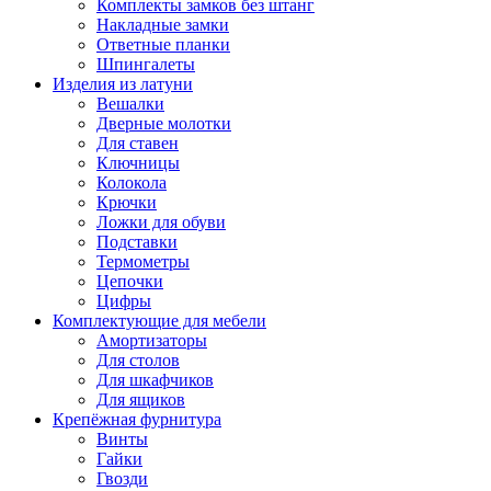
Комплекты замков без штанг
Накладные замки
Ответные планки
Шпингалеты
Изделия из латуни
Вешалки
Дверные молотки
Для ставен
Ключницы
Колокола
Крючки
Ложки для обуви
Подставки
Термометры
Цепочки
Цифры
Комплектующие для мебели
Амортизаторы
Для столов
Для шкафчиков
Для ящиков
Крепёжная фурнитура
Винты
Гайки
Гвозди