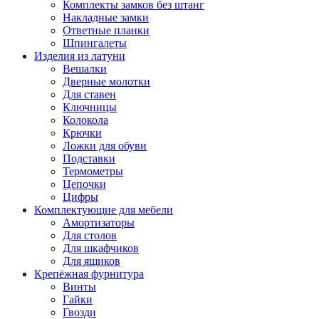
Комплекты замков без штанг
Накладные замки
Ответные планки
Шпингалеты
Изделия из латуни
Вешалки
Дверные молотки
Для ставен
Ключницы
Колокола
Крючки
Ложки для обуви
Подставки
Термометры
Цепочки
Цифры
Комплектующие для мебели
Амортизаторы
Для столов
Для шкафчиков
Для ящиков
Крепёжная фурнитура
Винты
Гайки
Гвозди