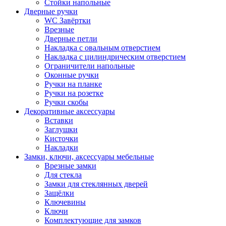
Стойки напольные
Дверные ручки
WC Завёртки
Врезные
Дверные петли
Накладка с овальным отверстием
Накладка с цилиндрическим отверстием
Ограничители напольные
Оконные ручки
Ручки на планке
Ручки на розетке
Ручки скобы
Декоративные аксессуары
Вставки
Заглушки
Кисточки
Накладки
Замки, ключи, аксессуары мебельные
Врезные замки
Для стекла
Замки для стеклянных дверей
Защёлки
Ключевины
Ключи
Комплектующие для замков