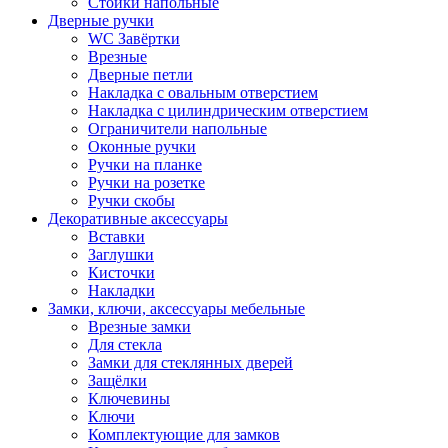
Стойки напольные
Дверные ручки
WC Завёртки
Врезные
Дверные петли
Накладка с овальным отверстием
Накладка с цилиндрическим отверстием
Ограничители напольные
Оконные ручки
Ручки на планке
Ручки на розетке
Ручки скобы
Декоративные аксессуары
Вставки
Заглушки
Кисточки
Накладки
Замки, ключи, аксессуары мебельные
Врезные замки
Для стекла
Замки для стеклянных дверей
Защёлки
Ключевины
Ключи
Комплектующие для замков