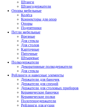
Штанги
Штангодержатели
Опоры мебельные
Колёса
Коннекторы для опор
Опоры
Подпятники
Петли мебельные
Врезные
Для стекла
Для столов
Карточные
Пяточные
Штыревые
Полкодержатели
Декоративные полкодержатели
Для стекла
Рейлинги и навесные элементы
Держатели для баночек
Держатели для специй
Держатели для столовых приборов
Керамические баночки
Керамические полки
Полотенцедержатели
Рейлинги для кухни