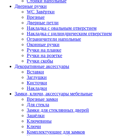
Стойки напольные
Дверные ручки
WC Завёртки
Врезные
Дверные петли
Накладка с овальным отверстием
Накладка с цилиндрическим отверстием
Ограничители напольные
Оконные ручки
Ручки на планке
Ручки на розетке
Ручки скобы
Декоративные аксессуары
Вставки
Заглушки
Кисточки
Накладки
Замки, ключи, аксессуары мебельные
Врезные замки
Для стекла
Замки для стеклянных дверей
Защёлки
Ключевины
Ключи
Комплектующие для замков