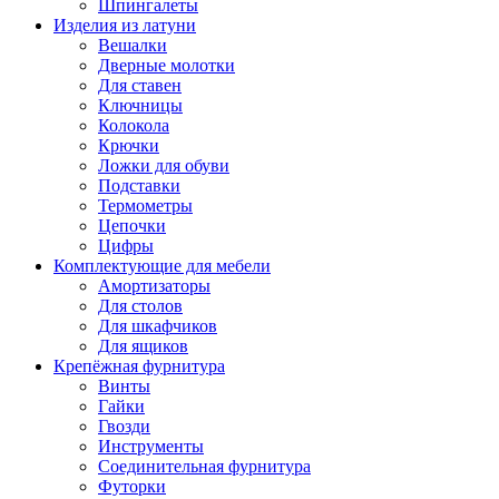
Шпингалеты
Изделия из латуни
Вешалки
Дверные молотки
Для ставен
Ключницы
Колокола
Крючки
Ложки для обуви
Подставки
Термометры
Цепочки
Цифры
Комплектующие для мебели
Амортизаторы
Для столов
Для шкафчиков
Для ящиков
Крепёжная фурнитура
Винты
Гайки
Гвозди
Инструменты
Соединительная фурнитура
Футорки