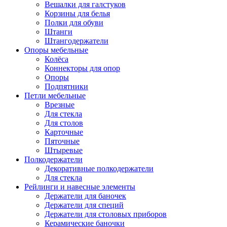
Вешалки для галстуков
Корзины для белья
Полки для обуви
Штанги
Штангодержатели
Опоры мебельные
Колёса
Коннекторы для опор
Опоры
Подпятники
Петли мебельные
Врезные
Для стекла
Для столов
Карточные
Пяточные
Штыревые
Полкодержатели
Декоративные полкодержатели
Для стекла
Рейлинги и навесные элементы
Держатели для баночек
Держатели для специй
Держатели для столовых приборов
Керамические баночки