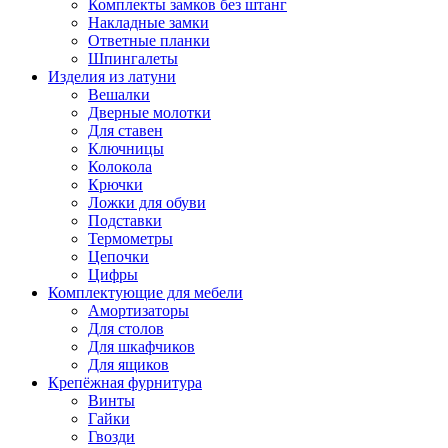
Комплекты замков без штанг
Накладные замки
Ответные планки
Шпингалеты
Изделия из латуни
Вешалки
Дверные молотки
Для ставен
Ключницы
Колокола
Крючки
Ложки для обуви
Подставки
Термометры
Цепочки
Цифры
Комплектующие для мебели
Амортизаторы
Для столов
Для шкафчиков
Для ящиков
Крепёжная фурнитура
Винты
Гайки
Гвозди