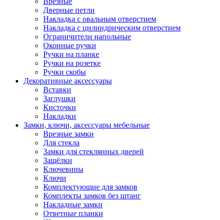
Врезные
Дверные петли
Накладка с овальным отверстием
Накладка с цилиндрическим отверстием
Ограничители напольные
Оконные ручки
Ручки на планке
Ручки на розетке
Ручки скобы
Декоративные аксессуары
Вставки
Заглушки
Кисточки
Накладки
Замки, ключи, аксессуары мебельные
Врезные замки
Для стекла
Замки для стеклянных дверей
Защёлки
Ключевины
Ключи
Комплектующие для замков
Комплекты замков без штанг
Накладные замки
Ответные планки