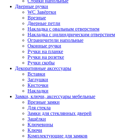
Стойки напольные
Дверные ручки
WC Завёртки
Врезные
Дверные петли
Накладка с овальным отверстием
Накладка с цилиндрическим отверстием
Ограничители напольные
Оконные ручки
Ручки на планке
Ручки на розетке
Ручки скобы
Декоративные аксессуары
Вставки
Заглушки
Кисточки
Накладки
Замки, ключи, аксессуары мебельные
Врезные замки
Для стекла
Замки для стеклянных дверей
Защёлки
Ключевины
Ключи
Комплектующие для замков