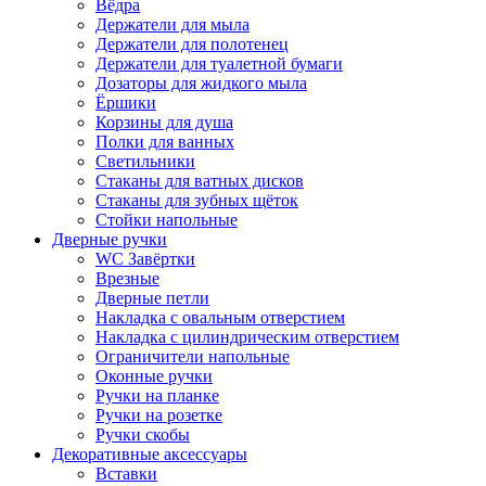
Вёдра
Держатели для мыла
Держатели для полотенец
Держатели для туалетной бумаги
Дозаторы для жидкого мыла
Ёршики
Корзины для душа
Полки для ванных
Светильники
Стаканы для ватных дисков
Стаканы для зубных щёток
Стойки напольные
Дверные ручки
WC Завёртки
Врезные
Дверные петли
Накладка с овальным отверстием
Накладка с цилиндрическим отверстием
Ограничители напольные
Оконные ручки
Ручки на планке
Ручки на розетке
Ручки скобы
Декоративные аксессуары
Вставки