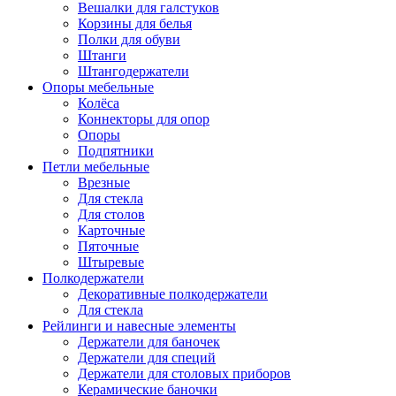
Вешалки для галстуков
Корзины для белья
Полки для обуви
Штанги
Штангодержатели
Опоры мебельные
Колёса
Коннекторы для опор
Опоры
Подпятники
Петли мебельные
Врезные
Для стекла
Для столов
Карточные
Пяточные
Штыревые
Полкодержатели
Декоративные полкодержатели
Для стекла
Рейлинги и навесные элементы
Держатели для баночек
Держатели для специй
Держатели для столовых приборов
Керамические баночки