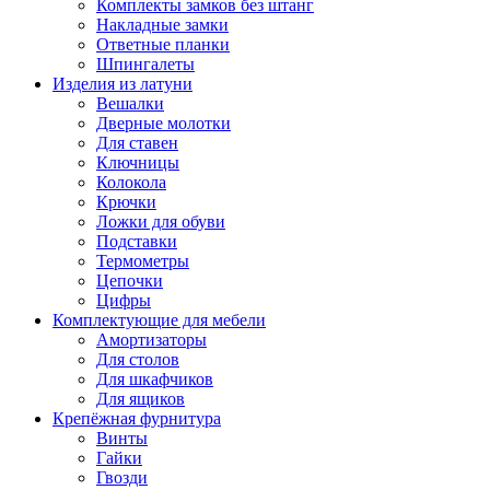
Комплекты замков без штанг
Накладные замки
Ответные планки
Шпингалеты
Изделия из латуни
Вешалки
Дверные молотки
Для ставен
Ключницы
Колокола
Крючки
Ложки для обуви
Подставки
Термометры
Цепочки
Цифры
Комплектующие для мебели
Амортизаторы
Для столов
Для шкафчиков
Для ящиков
Крепёжная фурнитура
Винты
Гайки
Гвозди