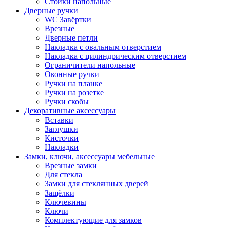
Стойки напольные
Дверные ручки
WC Завёртки
Врезные
Дверные петли
Накладка с овальным отверстием
Накладка с цилиндрическим отверстием
Ограничители напольные
Оконные ручки
Ручки на планке
Ручки на розетке
Ручки скобы
Декоративные аксессуары
Вставки
Заглушки
Кисточки
Накладки
Замки, ключи, аксессуары мебельные
Врезные замки
Для стекла
Замки для стеклянных дверей
Защёлки
Ключевины
Ключи
Комплектующие для замков