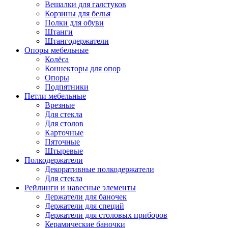
Вешалки для галстуков
Корзины для белья
Полки для обуви
Штанги
Штангодержатели
Опоры мебельные
Колёса
Коннекторы для опор
Опоры
Подпятники
Петли мебельные
Врезные
Для стекла
Для столов
Карточные
Пяточные
Штыревые
Полкодержатели
Декоративные полкодержатели
Для стекла
Рейлинги и навесные элементы
Держатели для баночек
Держатели для специй
Держатели для столовых приборов
Керамические баночки