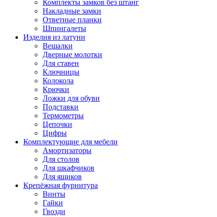
Комплекты замков без штанг
Накладные замки
Ответные планки
Шпингалеты
Изделия из латуни
Вешалки
Дверные молотки
Для ставен
Ключницы
Колокола
Крючки
Ложки для обуви
Подставки
Термометры
Цепочки
Цифры
Комплектующие для мебели
Амортизаторы
Для столов
Для шкафчиков
Для ящиков
Крепёжная фурнитура
Винты
Гайки
Гвозди