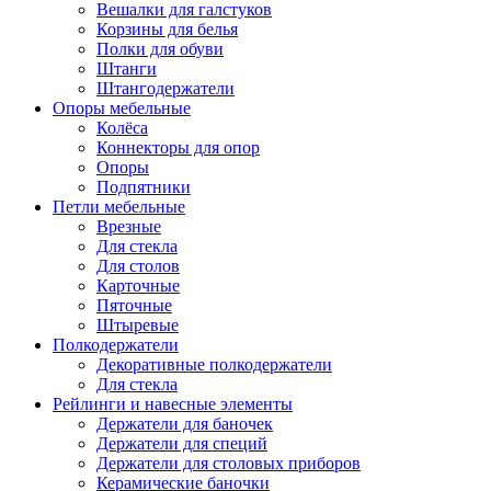
Вешалки для галстуков
Корзины для белья
Полки для обуви
Штанги
Штангодержатели
Опоры мебельные
Колёса
Коннекторы для опор
Опоры
Подпятники
Петли мебельные
Врезные
Для стекла
Для столов
Карточные
Пяточные
Штыревые
Полкодержатели
Декоративные полкодержатели
Для стекла
Рейлинги и навесные элементы
Держатели для баночек
Держатели для специй
Держатели для столовых приборов
Керамические баночки