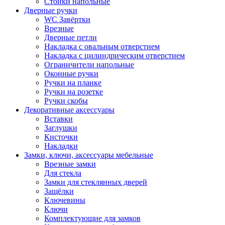
Стойки напольные
Дверные ручки
WC Завёртки
Врезные
Дверные петли
Накладка с овальным отверстием
Накладка с цилиндрическим отверстием
Ограничители напольные
Оконные ручки
Ручки на планке
Ручки на розетке
Ручки скобы
Декоративные аксессуары
Вставки
Заглушки
Кисточки
Накладки
Замки, ключи, аксессуары мебельные
Врезные замки
Для стекла
Замки для стеклянных дверей
Защёлки
Ключевины
Ключи
Комплектующие для замков