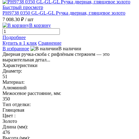
Быстрый просмотр
PH9738 0350 GL-GL-GL Ручка дверная, глянцевое золото
7 008.30 ₽
/ шт
В корзину
Подробнее
Купить в 1 клик
Сравнение
В избранное
В наличии
Дверная ручка-скоба с рифлёным стержнем — это
выразительная детал...
Характеристики
Диаметр:
51
Материал:
Алюминий
Межосевое расстояние, мм:
350
Тип отделки:
Глянцевая
Цвет :
Золото
Длина (мм):
476
Высота (мм):