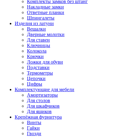
Комплекты замков без штанг
Накладные замки
Ответные планки
Шпингалеты
Изделия из латуни
Вешалки
Дверные молотки
Для ставен
Ключницы
Колокола
Крючки
Ложки для обуви
Подставки
Термометры
Цепочки
Цифры
Комплектующие для мебели
Амортизаторы
Для столов
Для шкафчиков
Для ящиков
Крепёжная фурнитура
Винты
Гайки
Гвозди