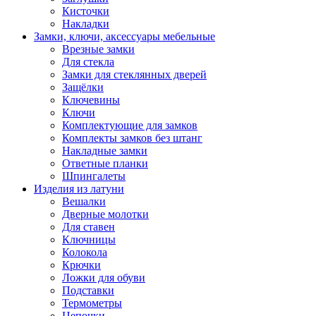
Кисточки
Накладки
Замки, ключи, аксессуары мебельные
Врезные замки
Для стекла
Замки для стеклянных дверей
Защёлки
Ключевины
Ключи
Комплектующие для замков
Комплекты замков без штанг
Накладные замки
Ответные планки
Шпингалеты
Изделия из латуни
Вешалки
Дверные молотки
Для ставен
Ключницы
Колокола
Крючки
Ложки для обуви
Подставки
Термометры
Цепочки