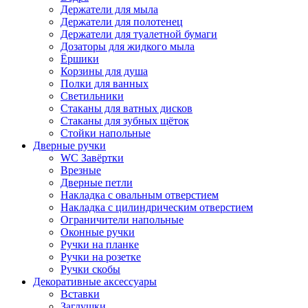
Держатели для мыла
Держатели для полотенец
Держатели для туалетной бумаги
Дозаторы для жидкого мыла
Ёршики
Корзины для душа
Полки для ванных
Светильники
Стаканы для ватных дисков
Стаканы для зубных щёток
Стойки напольные
Дверные ручки
WC Завёртки
Врезные
Дверные петли
Накладка с овальным отверстием
Накладка с цилиндрическим отверстием
Ограничители напольные
Оконные ручки
Ручки на планке
Ручки на розетке
Ручки скобы
Декоративные аксессуары
Вставки
Заглушки