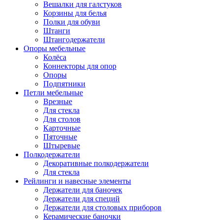
Вешалки для галстуков
Корзины для белья
Полки для обуви
Штанги
Штангодержатели
Опоры мебельные
Колёса
Коннекторы для опор
Опоры
Подпятники
Петли мебельные
Врезные
Для стекла
Для столов
Карточные
Пяточные
Штыревые
Полкодержатели
Декоративные полкодержатели
Для стекла
Рейлинги и навесные элементы
Держатели для баночек
Держатели для специй
Держатели для столовых приборов
Керамические баночки