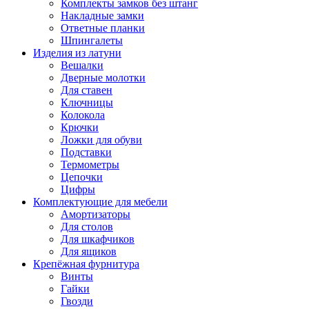
Комплекты замков без штанг
Накладные замки
Ответные планки
Шпингалеты
Изделия из латуни
Вешалки
Дверные молотки
Для ставен
Ключницы
Колокола
Крючки
Ложки для обуви
Подставки
Термометры
Цепочки
Цифры
Комплектующие для мебели
Амортизаторы
Для столов
Для шкафчиков
Для ящиков
Крепёжная фурнитура
Винты
Гайки
Гвозди