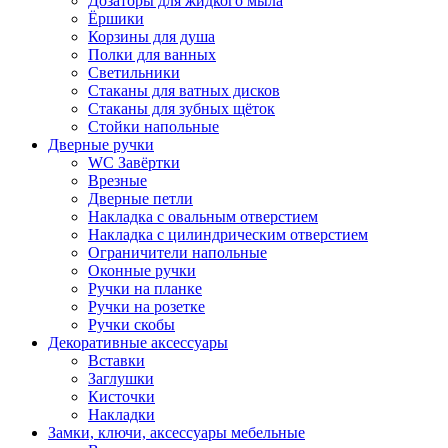
Дозаторы для жидкого мыла
Ёршики
Корзины для душа
Полки для ванных
Светильники
Стаканы для ватных дисков
Стаканы для зубных щёток
Стойки напольные
Дверные ручки
WC Завёртки
Врезные
Дверные петли
Накладка с овальным отверстием
Накладка с цилиндрическим отверстием
Ограничители напольные
Оконные ручки
Ручки на планке
Ручки на розетке
Ручки скобы
Декоративные аксессуары
Вставки
Заглушки
Кисточки
Накладки
Замки, ключи, аксессуары мебельные