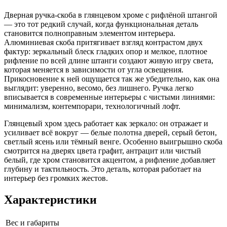
Дверная ручка-скоба в глянцевом хроме с рифлёной штангой
— это тот редкий случай, когда функциональная деталь
становится полноправным элементом интерьера.
Алюминиевая скоба притягивает взгляд контрастом двух
фактур: зеркальный блеск гладких опор и мелкое, плотное
рифление по всей длине штанги создают живую игру света,
которая меняется в зависимости от угла освещения.
Прикосновение к ней ощущается так же убедительно, как она
выглядит: уверенно, весомо, без лишнего. Ручка легко
вписывается в современные интерьеры с чистыми линиями:
минимализм, контемпорари, технологичный лофт.
Глянцевый хром здесь работает как зеркало: он отражает и
усиливает всё вокруг — белые полотна дверей, серый бетон,
светлый ясень или тёмный венге. Особенно выигрышно скоба
смотрится на дверях цвета графит, антрацит или чистый
белый, где хром становится акцентом, а рифление добавляет
глубину и тактильность. Это деталь, которая работает на
интерьер без громких жестов.
Характеристики
Вес и габариты