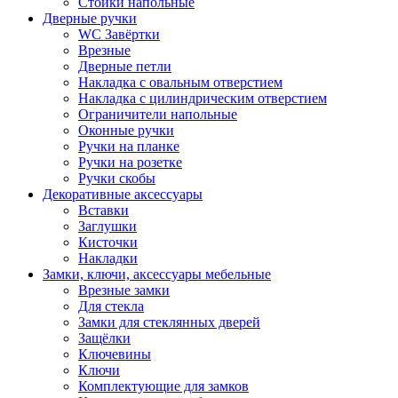
Стойки напольные
Дверные ручки
WC Завёртки
Врезные
Дверные петли
Накладка с овальным отверстием
Накладка с цилиндрическим отверстием
Ограничители напольные
Оконные ручки
Ручки на планке
Ручки на розетке
Ручки скобы
Декоративные аксессуары
Вставки
Заглушки
Кисточки
Накладки
Замки, ключи, аксессуары мебельные
Врезные замки
Для стекла
Замки для стеклянных дверей
Защёлки
Ключевины
Ключи
Комплектующие для замков