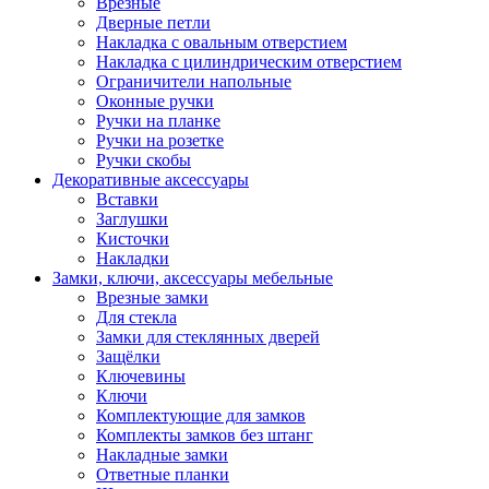
Врезные
Дверные петли
Накладка с овальным отверстием
Накладка с цилиндрическим отверстием
Ограничители напольные
Оконные ручки
Ручки на планке
Ручки на розетке
Ручки скобы
Декоративные аксессуары
Вставки
Заглушки
Кисточки
Накладки
Замки, ключи, аксессуары мебельные
Врезные замки
Для стекла
Замки для стеклянных дверей
Защёлки
Ключевины
Ключи
Комплектующие для замков
Комплекты замков без штанг
Накладные замки
Ответные планки