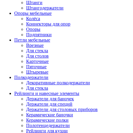
Штанги
Штангодержатели
Опоры мебельные
Колёса
Коннекторы для опор
Опоры
Подпятники
Петли мебельные
Врезные
Для стекла
Для столов
Карточные
Пяточные
Штыревые
Полкодержатели
Декоративные полкодержатели
Для стекла
Рейлинги и навесные элементы
Держатели для баночек
Держатели для специй
Держатели для столовых приборов
Керамические баночки
Керамические полки
Полотенцедержатели
Рейлинги для кухни