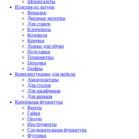
Шпингалеты
Изделия из латуни
Вешалки
Дверные молотки
Для ставен
Ключницы
Колокола
Крючки
Ложки для обуви
Подставки
Термометры
Цепочки
Цифры
Комплектующие для мебели
Амортизаторы
Для столов
Для шкафчиков
Для ящиков
Крепёжная фурнитура
Винты
Гайки
Гвозди
Инструменты
Соединительная фурнитура
Футорки