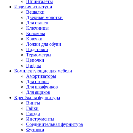
Шпингалеты
Изделия из латуни
Вешалки
Дверные молотки
Для ставен
Ключницы
Колокола
Крючки
Ложки для обуви
Подставки
Термометры
Цепочки
Цифры
Комплектующие для мебели
Амортизаторы
Для столов
Для шкафчиков
Для ящиков
Крепёжная фурнитура
Винты
Гайки
Гвозди
Инструменты
Соединительная фурнитура
Футорки