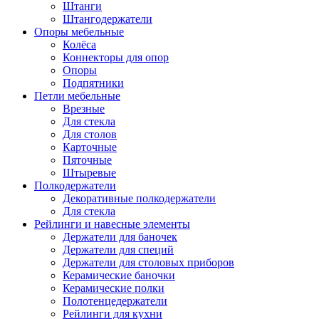
Штанги
Штангодержатели
Опоры мебельные
Колёса
Коннекторы для опор
Опоры
Подпятники
Петли мебельные
Врезные
Для стекла
Для столов
Карточные
Пяточные
Штыревые
Полкодержатели
Декоративные полкодержатели
Для стекла
Рейлинги и навесные элементы
Держатели для баночек
Держатели для специй
Держатели для столовых приборов
Керамические баночки
Керамические полки
Полотенцедержатели
Рейлинги для кухни