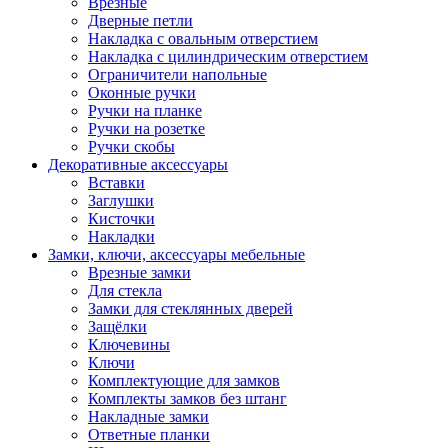
Врезные
Дверные петли
Накладка с овальным отверстием
Накладка с цилиндрическим отверстием
Ограничители напольные
Оконные ручки
Ручки на планке
Ручки на розетке
Ручки скобы
Декоративные аксессуары
Вставки
Заглушки
Кисточки
Накладки
Замки, ключи, аксессуары мебельные
Врезные замки
Для стекла
Замки для стеклянных дверей
Защёлки
Ключевины
Ключи
Комплектующие для замков
Комплекты замков без штанг
Накладные замки
Ответные планки