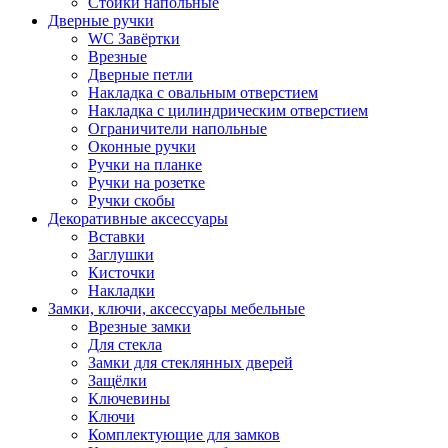
Стойки напольные
Дверные ручки
WC Завёртки
Врезные
Дверные петли
Накладка с овальным отверстием
Накладка с цилиндрическим отверстием
Ограничители напольные
Оконные ручки
Ручки на планке
Ручки на розетке
Ручки скобы
Декоративные аксессуары
Вставки
Заглушки
Кисточки
Накладки
Замки, ключи, аксессуары мебельные
Врезные замки
Для стекла
Замки для стеклянных дверей
Защёлки
Ключевины
Ключи
Комплектующие для замков