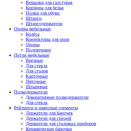
Вешалки для галстуков
Корзины для белья
Полки для обуви
Штанги
Штангодержатели
Опоры мебельные
Колёса
Коннекторы для опор
Опоры
Подпятники
Петли мебельные
Врезные
Для стекла
Для столов
Карточные
Пяточные
Штыревые
Полкодержатели
Декоративные полкодержатели
Для стекла
Рейлинги и навесные элементы
Держатели для баночек
Держатели для специй
Держатели для столовых приборов
Керамические баночки