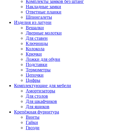
Комплекты замков без штанг
Накладные замки
Ответные планки
Шпингалеты
Изделия из латуни
Вешалки
Дверные молотки
Для ставен
Ключницы
Колокола
Крючки
Ложки для обуви
Подставки
Термометры
Цепочки
Цифры
Комплектующие для мебели
Амортизаторы
Для столов
Для шкафчиков
Для ящиков
Крепёжная фурнитура
Винты
Гайки
Гвозди