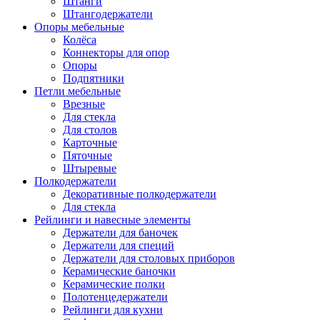
Штанги
Штангодержатели
Опоры мебельные
Колёса
Коннекторы для опор
Опоры
Подпятники
Петли мебельные
Врезные
Для стекла
Для столов
Карточные
Пяточные
Штыревые
Полкодержатели
Декоративные полкодержатели
Для стекла
Рейлинги и навесные элементы
Держатели для баночек
Держатели для специй
Держатели для столовых приборов
Керамические баночки
Керамические полки
Полотенцедержатели
Рейлинги для кухни