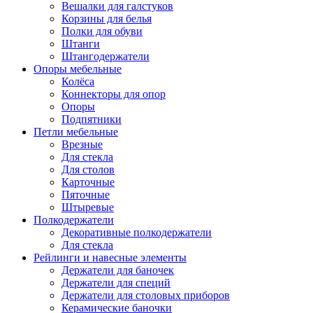
Вешалки для галстуков
Корзины для белья
Полки для обуви
Штанги
Штангодержатели
Опоры мебельные
Колёса
Коннекторы для опор
Опоры
Подпятники
Петли мебельные
Врезные
Для стекла
Для столов
Карточные
Пяточные
Штыревые
Полкодержатели
Декоративные полкодержатели
Для стекла
Рейлинги и навесные элементы
Держатели для баночек
Держатели для специй
Держатели для столовых приборов
Керамические баночки