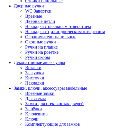
Стойки напольные
Дверные ручки
WC Завёртки
Врезные
Дверные петли
Накладка с овальным отверстием
Накладка с цилиндрическим отверстием
Ограничители напольные
Оконные ручки
Ручки на планке
Ручки на розетке
Ручки скобы
Декоративные аксессуары
Вставки
Заглушки
Кисточки
Накладки
Замки, ключи, аксессуары мебельные
Врезные замки
Для стекла
Замки для стеклянных дверей
Защёлки
Ключевины
Ключи
Комплектующие для замков