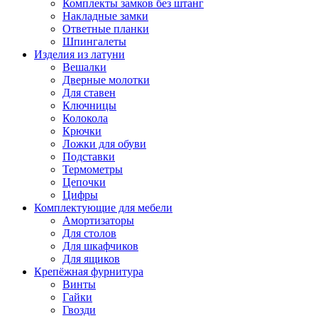
Комплекты замков без штанг
Накладные замки
Ответные планки
Шпингалеты
Изделия из латуни
Вешалки
Дверные молотки
Для ставен
Ключницы
Колокола
Крючки
Ложки для обуви
Подставки
Термометры
Цепочки
Цифры
Комплектующие для мебели
Амортизаторы
Для столов
Для шкафчиков
Для ящиков
Крепёжная фурнитура
Винты
Гайки
Гвозди