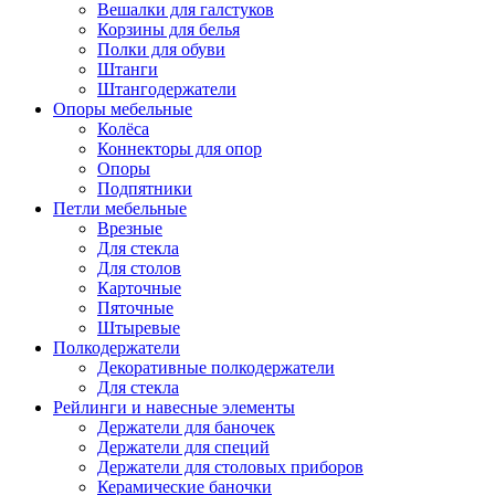
Вешалки для галстуков
Корзины для белья
Полки для обуви
Штанги
Штангодержатели
Опоры мебельные
Колёса
Коннекторы для опор
Опоры
Подпятники
Петли мебельные
Врезные
Для стекла
Для столов
Карточные
Пяточные
Штыревые
Полкодержатели
Декоративные полкодержатели
Для стекла
Рейлинги и навесные элементы
Держатели для баночек
Держатели для специй
Держатели для столовых приборов
Керамические баночки