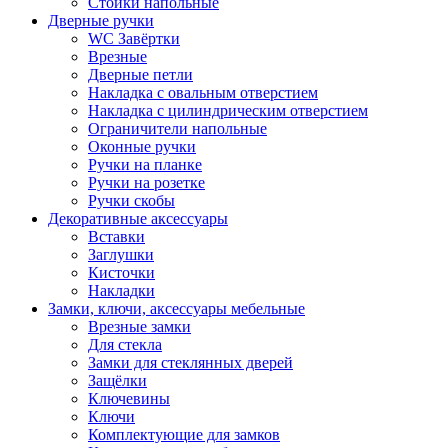
Стойки напольные
Дверные ручки
WC Завёртки
Врезные
Дверные петли
Накладка с овальным отверстием
Накладка с цилиндрическим отверстием
Ограничители напольные
Оконные ручки
Ручки на планке
Ручки на розетке
Ручки скобы
Декоративные аксессуары
Вставки
Заглушки
Кисточки
Накладки
Замки, ключи, аксессуары мебельные
Врезные замки
Для стекла
Замки для стеклянных дверей
Защёлки
Ключевины
Ключи
Комплектующие для замков