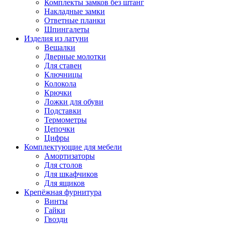
Комплекты замков без штанг
Накладные замки
Ответные планки
Шпингалеты
Изделия из латуни
Вешалки
Дверные молотки
Для ставен
Ключницы
Колокола
Крючки
Ложки для обуви
Подставки
Термометры
Цепочки
Цифры
Комплектующие для мебели
Амортизаторы
Для столов
Для шкафчиков
Для ящиков
Крепёжная фурнитура
Винты
Гайки
Гвозди