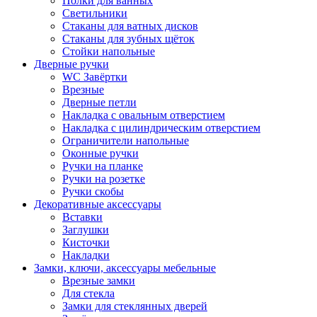
Полки для ванных
Светильники
Стаканы для ватных дисков
Стаканы для зубных щёток
Стойки напольные
Дверные ручки
WC Завёртки
Врезные
Дверные петли
Накладка с овальным отверстием
Накладка с цилиндрическим отверстием
Ограничители напольные
Оконные ручки
Ручки на планке
Ручки на розетке
Ручки скобы
Декоративные аксессуары
Вставки
Заглушки
Кисточки
Накладки
Замки, ключи, аксессуары мебельные
Врезные замки
Для стекла
Замки для стеклянных дверей