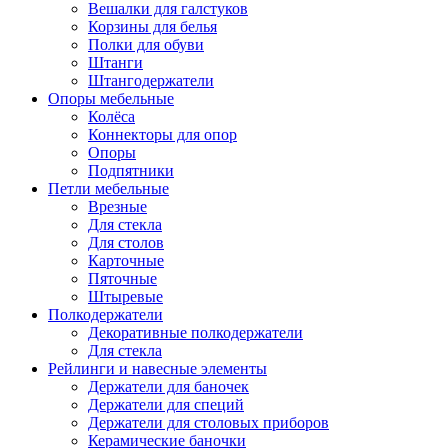
Вешалки для галстуков
Корзины для белья
Полки для обуви
Штанги
Штангодержатели
Опоры мебельные
Колёса
Коннекторы для опор
Опоры
Подпятники
Петли мебельные
Врезные
Для стекла
Для столов
Карточные
Пяточные
Штыревые
Полкодержатели
Декоративные полкодержатели
Для стекла
Рейлинги и навесные элементы
Держатели для баночек
Держатели для специй
Держатели для столовых приборов
Керамические баночки