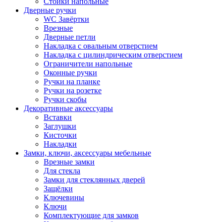
Стойки напольные
Дверные ручки
WC Завёртки
Врезные
Дверные петли
Накладка с овальным отверстием
Накладка с цилиндрическим отверстием
Ограничители напольные
Оконные ручки
Ручки на планке
Ручки на розетке
Ручки скобы
Декоративные аксессуары
Вставки
Заглушки
Кисточки
Накладки
Замки, ключи, аксессуары мебельные
Врезные замки
Для стекла
Замки для стеклянных дверей
Защёлки
Ключевины
Ключи
Комплектующие для замков