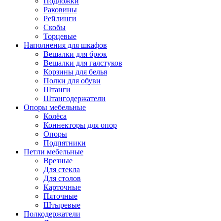
Подложки
Раковины
Рейлинги
Скобы
Торцевые
Наполнения для шкафов
Вешалки для брюк
Вешалки для галстуков
Корзины для белья
Полки для обуви
Штанги
Штангодержатели
Опоры мебельные
Колёса
Коннекторы для опор
Опоры
Подпятники
Петли мебельные
Врезные
Для стекла
Для столов
Карточные
Пяточные
Штыревые
Полкодержатели