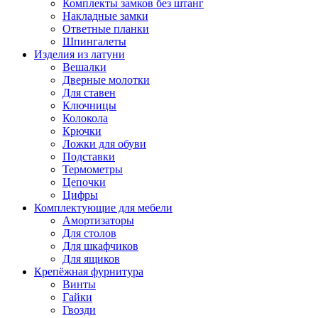
Комплекты замков без штанг
Накладные замки
Ответные планки
Шпингалеты
Изделия из латуни
Вешалки
Дверные молотки
Для ставен
Ключницы
Колокола
Крючки
Ложки для обуви
Подставки
Термометры
Цепочки
Цифры
Комплектующие для мебели
Амортизаторы
Для столов
Для шкафчиков
Для ящиков
Крепёжная фурнитура
Винты
Гайки
Гвозди