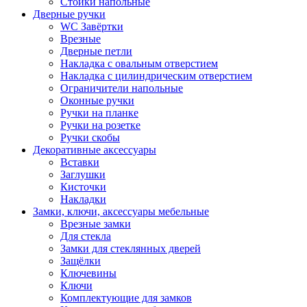
Стойки напольные
Дверные ручки
WC Завёртки
Врезные
Дверные петли
Накладка с овальным отверстием
Накладка с цилиндрическим отверстием
Ограничители напольные
Оконные ручки
Ручки на планке
Ручки на розетке
Ручки скобы
Декоративные аксессуары
Вставки
Заглушки
Кисточки
Накладки
Замки, ключи, аксессуары мебельные
Врезные замки
Для стекла
Замки для стеклянных дверей
Защёлки
Ключевины
Ключи
Комплектующие для замков