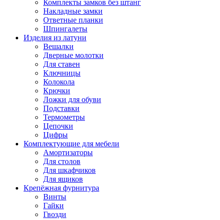
Комплекты замков без штанг
Накладные замки
Ответные планки
Шпингалеты
Изделия из латуни
Вешалки
Дверные молотки
Для ставен
Ключницы
Колокола
Крючки
Ложки для обуви
Подставки
Термометры
Цепочки
Цифры
Комплектующие для мебели
Амортизаторы
Для столов
Для шкафчиков
Для ящиков
Крепёжная фурнитура
Винты
Гайки
Гвозди