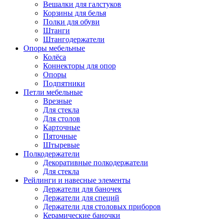
Вешалки для галстуков
Корзины для белья
Полки для обуви
Штанги
Штангодержатели
Опоры мебельные
Колёса
Коннекторы для опор
Опоры
Подпятники
Петли мебельные
Врезные
Для стекла
Для столов
Карточные
Пяточные
Штыревые
Полкодержатели
Декоративные полкодержатели
Для стекла
Рейлинги и навесные элементы
Держатели для баночек
Держатели для специй
Держатели для столовых приборов
Керамические баночки