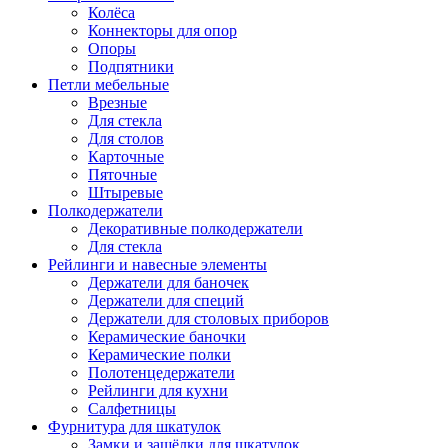
Колёса
Коннекторы для опор
Опоры
Подпятники
Петли мебельные
Врезные
Для стекла
Для столов
Карточные
Пяточные
Штыревые
Полкодержатели
Декоративные полкодержатели
Для стекла
Рейлинги и навесные элементы
Держатели для баночек
Держатели для специй
Держатели для столовых приборов
Керамические баночки
Керамические полки
Полотенцедержатели
Рейлинги для кухни
Салфетницы
Фурнитура для шкатулок
Замки и защёлки для шкатулок