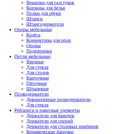
Вешалки для галстуков
Корзины для белья
Полки для обуви
Штанги
Штангодержатели
Опоры мебельные
Колёса
Коннекторы для опор
Опоры
Подпятники
Петли мебельные
Врезные
Для стекла
Для столов
Карточные
Пяточные
Штыревые
Полкодержатели
Декоративные полкодержатели
Для стекла
Рейлинги и навесные элементы
Держатели для баночек
Держатели для специй
Держатели для столовых приборов
Керамические баночки