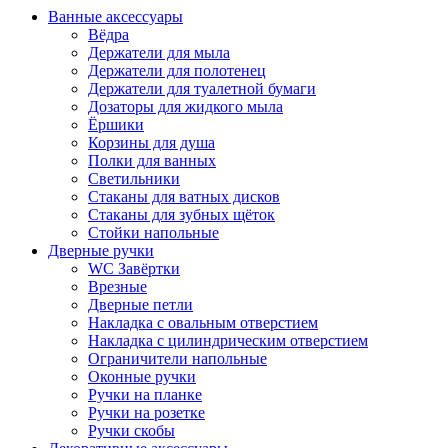
Ванные аксессуары
Вёдра
Держатели для мыла
Держатели для полотенец
Держатели для туалетной бумаги
Дозаторы для жидкого мыла
Ёршики
Корзины для душа
Полки для ванных
Светильники
Стаканы для ватных дисков
Стаканы для зубных щёток
Стойки напольные
Дверные ручки
WC Завёртки
Врезные
Дверные петли
Накладка с овальным отверстием
Накладка с цилиндрическим отверстием
Ограничители напольные
Оконные ручки
Ручки на планке
Ручки на розетке
Ручки скобы