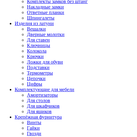
Комплекты замков без штанг
Накладные замки
Ответные планки
Шпингалеты
Изделия из латуни
Вешалки
Дверные молотки
Для ставен
Ключницы
Колокола
Крючки
Ложки для обуви
Подставки
Термометры
Цепочки
Цифры
Комплектующие для мебели
Амортизаторы
Для столов
Для шкафчиков
Для ящиков
Крепёжная фурнитура
Винты
Гайки
Гвозди