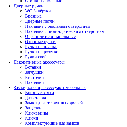
Стойки напольные
Дверные ручки
WC Завёртки
Врезные
Дверные петли
Накладка с овальным отверстием
Накладка с цилиндрическим отверстием
Ограничители напольные
Оконные ручки
Ручки на планке
Ручки на розетке
Ручки скобы
Декоративные аксессуары
Вставки
Заглушки
Кисточки
Накладки
Замки, ключи, аксессуары мебельные
Врезные замки
Для стекла
Замки для стеклянных дверей
Защёлки
Ключевины
Ключи
Комплектующие для замков