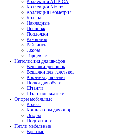
Коллекция ATIPICA
Коллекция Atomo
Коллекция Геометрия
Кольца
Накладные
Погонаж
Подложки
Раковины
Рейлинги
Скобы
Торцевые
Наполнения для шкафов
Вешалки для брюк
Вешалки для галстуков
Корзины для белья
Полки для обуви
Штанги
Штангодержатели
Опоры мебельные
Колёса
Коннекторы для опор
Опоры
Подпятники
Петли мебельные
Врезные