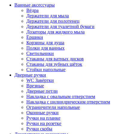
Ванные аксессуары
Вёдра
Держатели для мыла
Держатели для полотенец
Держатели для туалетной бумаги
Дозаторы для жидкого мыла
Ёршики
Корзины для душа
Полки для ванных
Светильники
Стаканы для ватных дисков
Стаканы для зубных щёток
Стойки напольные
Дверные ручки
WC Завёртки
Врезные
Дверные петли
Накладка с овальным отверстием
Накладка с цилиндрическим отверстием
Ограничители напольные
Оконные ручки
Ручки на планке
Ручки на розетке
Ручки скобы