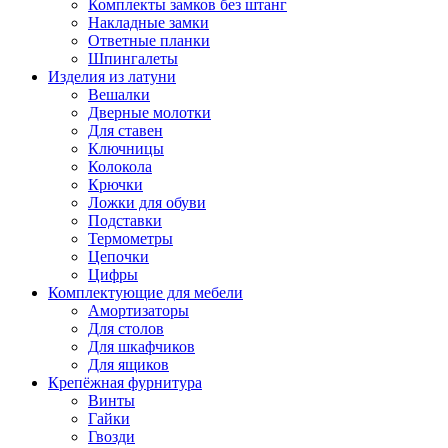
Комплекты замков без штанг
Накладные замки
Ответные планки
Шпингалеты
Изделия из латуни
Вешалки
Дверные молотки
Для ставен
Ключницы
Колокола
Крючки
Ложки для обуви
Подставки
Термометры
Цепочки
Цифры
Комплектующие для мебели
Амортизаторы
Для столов
Для шкафчиков
Для ящиков
Крепёжная фурнитура
Винты
Гайки
Гвозди