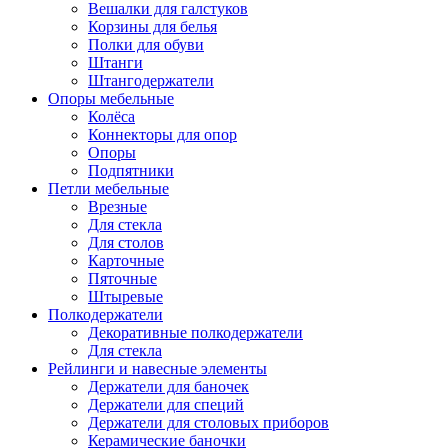
Вешалки для галстуков
Корзины для белья
Полки для обуви
Штанги
Штангодержатели
Опоры мебельные
Колёса
Коннекторы для опор
Опоры
Подпятники
Петли мебельные
Врезные
Для стекла
Для столов
Карточные
Пяточные
Штыревые
Полкодержатели
Декоративные полкодержатели
Для стекла
Рейлинги и навесные элементы
Держатели для баночек
Держатели для специй
Держатели для столовых приборов
Керамические баночки