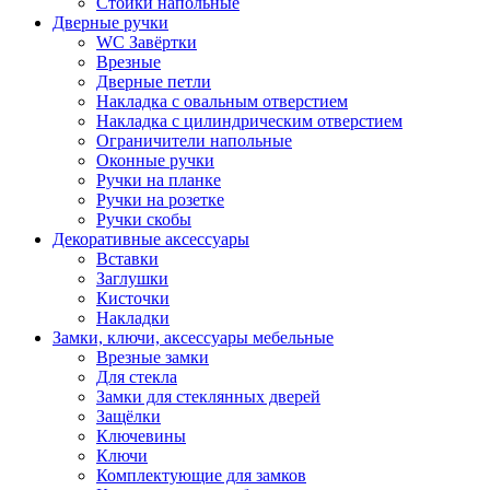
Стойки напольные
Дверные ручки
WC Завёртки
Врезные
Дверные петли
Накладка с овальным отверстием
Накладка с цилиндрическим отверстием
Ограничители напольные
Оконные ручки
Ручки на планке
Ручки на розетке
Ручки скобы
Декоративные аксессуары
Вставки
Заглушки
Кисточки
Накладки
Замки, ключи, аксессуары мебельные
Врезные замки
Для стекла
Замки для стеклянных дверей
Защёлки
Ключевины
Ключи
Комплектующие для замков