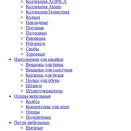
Коллекция ATIPICA
Коллекция Atomo
Коллекция Геометрия
Кольца
Накладные
Погонаж
Подложки
Раковины
Рейлинги
Скобы
Торцевые
Наполнения для шкафов
Вешалки для брюк
Вешалки для галстуков
Корзины для белья
Полки для обуви
Штанги
Штангодержатели
Опоры мебельные
Колёса
Коннекторы для опор
Опоры
Подпятники
Петли мебельные
Врезные