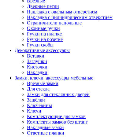
Врезные
Дверные петли
Накладка с овальным отверстием
Накладка с цилиндрическим отверстием
Ограничители напольные
Оконные ручки
Ручки на планке
Ручки на розетке
Ручки скобы
Декоративные аксессуары
Вставки
Заглушки
Кисточки
Накладки
Замки, ключи, аксессуары мебельные
Врезные замки
Для стекла
Замки для стеклянных дверей
Защёлки
Ключевины
Ключи
Комплектующие для замков
Комплекты замков без штанг
Накладные замки
Ответные планки