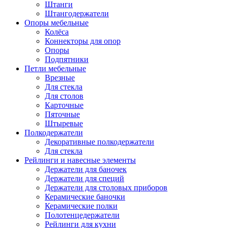
Штанги
Штангодержатели
Опоры мебельные
Колёса
Коннекторы для опор
Опоры
Подпятники
Петли мебельные
Врезные
Для стекла
Для столов
Карточные
Пяточные
Штыревые
Полкодержатели
Декоративные полкодержатели
Для стекла
Рейлинги и навесные элементы
Держатели для баночек
Держатели для специй
Держатели для столовых приборов
Керамические баночки
Керамические полки
Полотенцедержатели
Рейлинги для кухни