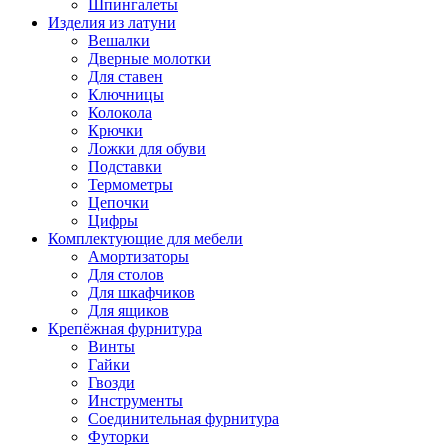
Шпингалеты
Изделия из латуни
Вешалки
Дверные молотки
Для ставен
Ключницы
Колокола
Крючки
Ложки для обуви
Подставки
Термометры
Цепочки
Цифры
Комплектующие для мебели
Амортизаторы
Для столов
Для шкафчиков
Для ящиков
Крепёжная фурнитура
Винты
Гайки
Гвозди
Инструменты
Соединительная фурнитура
Футорки