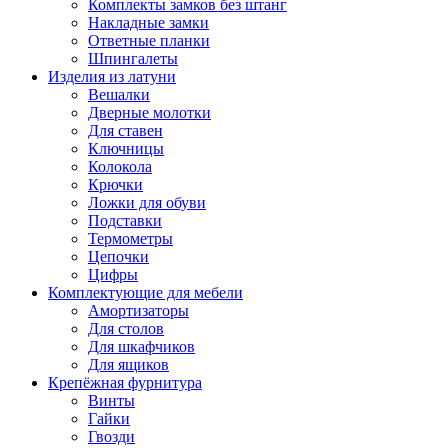
Комплекты замков без штанг
Накладные замки
Ответные планки
Шпингалеты
Изделия из латуни
Вешалки
Дверные молотки
Для ставен
Ключницы
Колокола
Крючки
Ложки для обуви
Подставки
Термометры
Цепочки
Цифры
Комплектующие для мебели
Амортизаторы
Для столов
Для шкафчиков
Для ящиков
Крепёжная фурнитура
Винты
Гайки
Гвозди