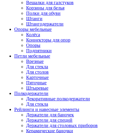
Вешалки для галстуков
Корзины для белья
Полки для обуви
Штанги
Штангодержатели
Опоры мебельные
Колёса
Коннекторы для опор
Опоры
Подпятники
Петли мебельные
Врезные
Для стекла
Для столов
Карточные
Пяточные
Штыревые
Полкодержатели
Декоративные полкодержатели
Для стекла
Рейлинги и навесные элементы
Держатели для баночек
Держатели для специй
Держатели для столовых приборов
Керамические баночки