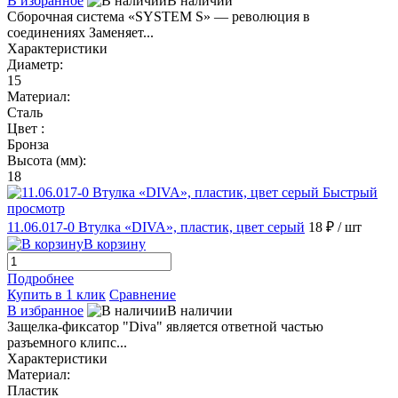
В избранное
В наличии
Сборочная система «SYSTEM S» — революция в
соединениях Заменяет...
Характеристики
Диаметр:
15
Материал:
Сталь
Цвет :
Бронза
Высота (мм):
18
Быстрый
просмотр
11.06.017-0 Втулка «DIVA», пластик, цвет серый
18 ₽
/ шт
В корзину
Подробнее
Купить в 1 клик
Сравнение
В избранное
В наличии
Защелка-фиксатор "Diva" является ответной частью
разъемного клипс...
Характеристики
Материал:
Пластик