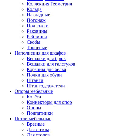
Коллекция Геометрия
Кольца
Накладные
Погонаж
Подложки
Раковины
Рейлинги
Скобы
Торцевые
Наполнения для шкафов
Вешалки для брюк
Вешалки для галстуков
Корзины для белья
Полки для обуви
Штанги
Штангодержатели
Опоры мебельные
Колёса
Коннекторы для опор
Опоры
Подпятники
Петли мебельные
Врезные
Для стекла
Для столов