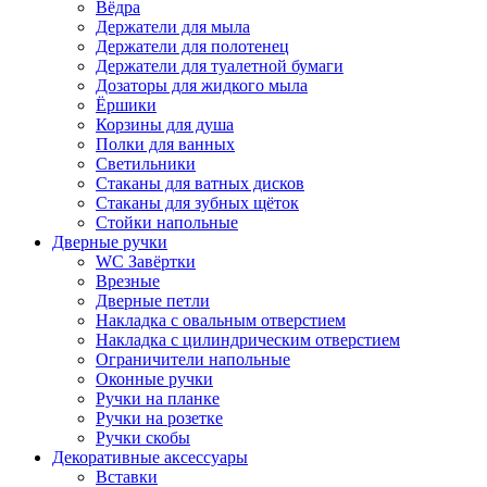
Вёдра
Держатели для мыла
Держатели для полотенец
Держатели для туалетной бумаги
Дозаторы для жидкого мыла
Ёршики
Корзины для душа
Полки для ванных
Светильники
Стаканы для ватных дисков
Стаканы для зубных щёток
Стойки напольные
Дверные ручки
WC Завёртки
Врезные
Дверные петли
Накладка с овальным отверстием
Накладка с цилиндрическим отверстием
Ограничители напольные
Оконные ручки
Ручки на планке
Ручки на розетке
Ручки скобы
Декоративные аксессуары
Вставки