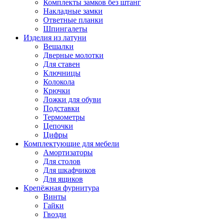
Комплекты замков без штанг
Накладные замки
Ответные планки
Шпингалеты
Изделия из латуни
Вешалки
Дверные молотки
Для ставен
Ключницы
Колокола
Крючки
Ложки для обуви
Подставки
Термометры
Цепочки
Цифры
Комплектующие для мебели
Амортизаторы
Для столов
Для шкафчиков
Для ящиков
Крепёжная фурнитура
Винты
Гайки
Гвозди