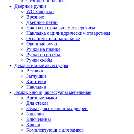
Стойки напольные
Дверные ручки
WC Завёртки
Врезные
Дверные петли
Накладка с овальным отверстием
Накладка с цилиндрическим отверстием
Ограничители напольные
Оконные ручки
Ручки на планке
Ручки на розетке
Ручки скобы
Декоративные аксессуары
Вставки
Заглушки
Кисточки
Накладки
Замки, ключи, аксессуары мебельные
Врезные замки
Для стекла
Замки для стеклянных дверей
Защёлки
Ключевины
Ключи
Комплектующие для замков