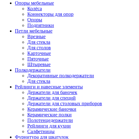
Опоры мебельные
Колёса
Коннекторы для опор
Опоры
Подпятники
Петли мебельные
Врезные
Для стекла
Для столов
Карточные
Пяточные
Штыревые
Полкодержатели
Декоративные полкодержатели
Для стекла
Рейлинги и навесные элементы
Держатели для баночек
Держатели для специй
Держатели для столовых приборов
Керамические баночки
Керамические полки
Полотенцедержатели
Рейлинги для кухни
Салфетницы
Фурнитура для шкатулок