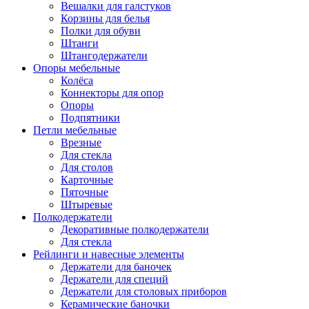
Вешалки для галстуков
Корзины для белья
Полки для обуви
Штанги
Штангодержатели
Опоры мебельные
Колёса
Коннекторы для опор
Опоры
Подпятники
Петли мебельные
Врезные
Для стекла
Для столов
Карточные
Пяточные
Штыревые
Полкодержатели
Декоративные полкодержатели
Для стекла
Рейлинги и навесные элементы
Держатели для баночек
Держатели для специй
Держатели для столовых приборов
Керамические баночки