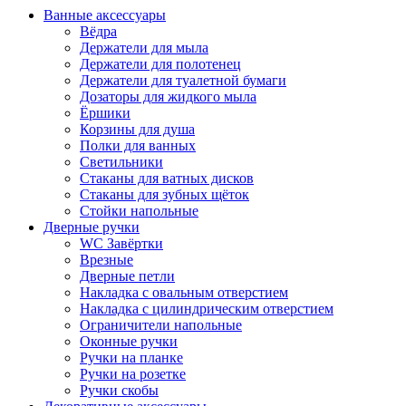
Ванные аксессуары
Вёдра
Держатели для мыла
Держатели для полотенец
Держатели для туалетной бумаги
Дозаторы для жидкого мыла
Ёршики
Корзины для душа
Полки для ванных
Светильники
Стаканы для ватных дисков
Стаканы для зубных щёток
Стойки напольные
Дверные ручки
WC Завёртки
Врезные
Дверные петли
Накладка с овальным отверстием
Накладка с цилиндрическим отверстием
Ограничители напольные
Оконные ручки
Ручки на планке
Ручки на розетке
Ручки скобы