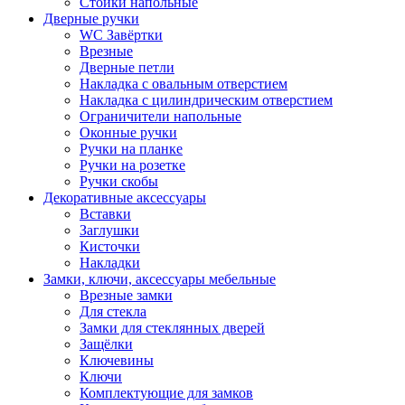
Стойки напольные
Дверные ручки
WC Завёртки
Врезные
Дверные петли
Накладка с овальным отверстием
Накладка с цилиндрическим отверстием
Ограничители напольные
Оконные ручки
Ручки на планке
Ручки на розетке
Ручки скобы
Декоративные аксессуары
Вставки
Заглушки
Кисточки
Накладки
Замки, ключи, аксессуары мебельные
Врезные замки
Для стекла
Замки для стеклянных дверей
Защёлки
Ключевины
Ключи
Комплектующие для замков