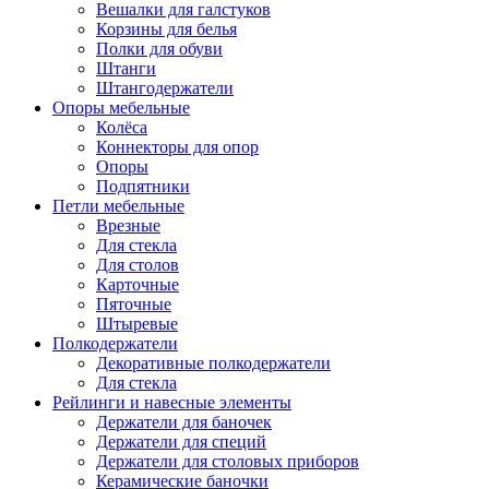
Вешалки для галстуков
Корзины для белья
Полки для обуви
Штанги
Штангодержатели
Опоры мебельные
Колёса
Коннекторы для опор
Опоры
Подпятники
Петли мебельные
Врезные
Для стекла
Для столов
Карточные
Пяточные
Штыревые
Полкодержатели
Декоративные полкодержатели
Для стекла
Рейлинги и навесные элементы
Держатели для баночек
Держатели для специй
Держатели для столовых приборов
Керамические баночки