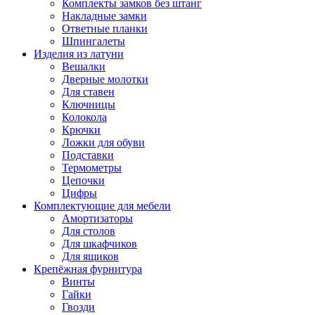
Комплекты замков без штанг
Накладные замки
Ответные планки
Шпингалеты
Изделия из латуни
Вешалки
Дверные молотки
Для ставен
Ключницы
Колокола
Крючки
Ложки для обуви
Подставки
Термометры
Цепочки
Цифры
Комплектующие для мебели
Амортизаторы
Для столов
Для шкафчиков
Для ящиков
Крепёжная фурнитура
Винты
Гайки
Гвозди