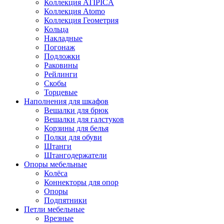
Коллекция ATIPICA
Коллекция Atomo
Коллекция Геометрия
Кольца
Накладные
Погонаж
Подложки
Раковины
Рейлинги
Скобы
Торцевые
Наполнения для шкафов
Вешалки для брюк
Вешалки для галстуков
Корзины для белья
Полки для обуви
Штанги
Штангодержатели
Опоры мебельные
Колёса
Коннекторы для опор
Опоры
Подпятники
Петли мебельные
Врезные