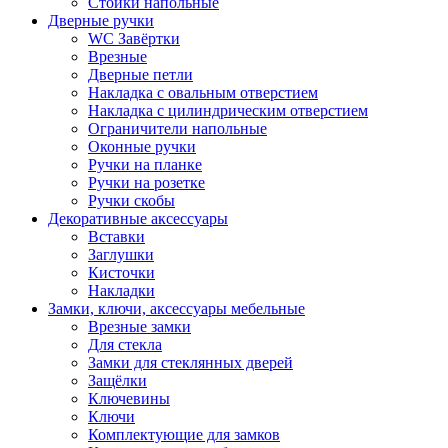
Стойки напольные
Дверные ручки
WC Завёртки
Врезные
Дверные петли
Накладка с овальным отверстием
Накладка с цилиндрическим отверстием
Ограничители напольные
Оконные ручки
Ручки на планке
Ручки на розетке
Ручки скобы
Декоративные аксессуары
Вставки
Заглушки
Кисточки
Накладки
Замки, ключи, аксессуары мебельные
Врезные замки
Для стекла
Замки для стеклянных дверей
Защёлки
Ключевины
Ключи
Комплектующие для замков