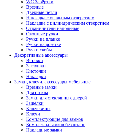
WC Завёртки
Врезные
Дверные петли
Накладка с овальным отверстием
Накладка с цилиндрическим отверстием
Ограничители напольные
Оконные ручки
Ручки на планке
Ручки на розетке
Ручки скобы
Декоративные аксессуары
Вставки
Заглушки
Кисточки
Накладки
Замки, ключи, аксессуары мебельные
Врезные замки
Для стекла
Замки для стеклянных дверей
Защёлки
Ключевины
Ключи
Комплектующие для замков
Комплекты замков без штанг
Накладные замки