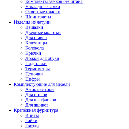
Комплекты замков без штанг
Накладные замки
Ответные планки
Шпингалеты
Изделия из латуни
Вешалки
Дверные молотки
Для ставен
Ключницы
Колокола
Крючки
Ложки для обуви
Подставки
Термометры
Цепочки
Цифры
Комплектующие для мебели
Амортизаторы
Для столов
Для шкафчиков
Для ящиков
Крепёжная фурнитура
Винты
Гайки
Гвозди