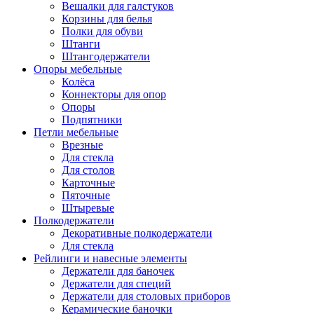
Вешалки для галстуков
Корзины для белья
Полки для обуви
Штанги
Штангодержатели
Опоры мебельные
Колёса
Коннекторы для опор
Опоры
Подпятники
Петли мебельные
Врезные
Для стекла
Для столов
Карточные
Пяточные
Штыревые
Полкодержатели
Декоративные полкодержатели
Для стекла
Рейлинги и навесные элементы
Держатели для баночек
Держатели для специй
Держатели для столовых приборов
Керамические баночки