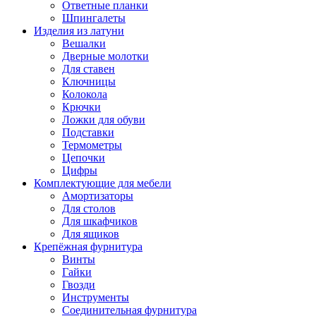
Ответные планки
Шпингалеты
Изделия из латуни
Вешалки
Дверные молотки
Для ставен
Ключницы
Колокола
Крючки
Ложки для обуви
Подставки
Термометры
Цепочки
Цифры
Комплектующие для мебели
Амортизаторы
Для столов
Для шкафчиков
Для ящиков
Крепёжная фурнитура
Винты
Гайки
Гвозди
Инструменты
Соединительная фурнитура