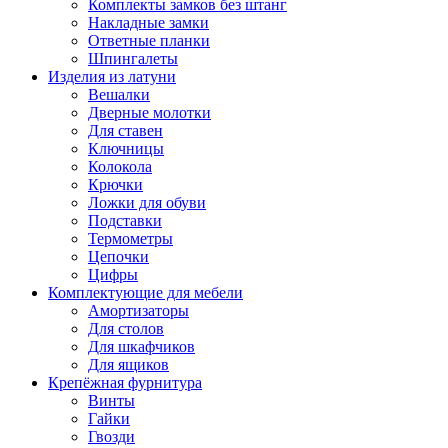
Комплекты замков без штанг
Накладные замки
Ответные планки
Шпингалеты
Изделия из латуни
Вешалки
Дверные молотки
Для ставен
Ключницы
Колокола
Крючки
Ложки для обуви
Подставки
Термометры
Цепочки
Цифры
Комплектующие для мебели
Амортизаторы
Для столов
Для шкафчиков
Для ящиков
Крепёжная фурнитура
Винты
Гайки
Гвозди