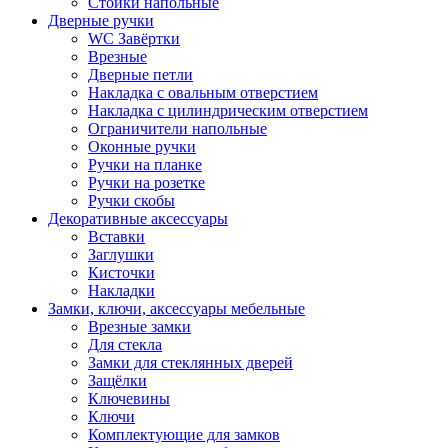
Стойки напольные
Дверные ручки
WC Завёртки
Врезные
Дверные петли
Накладка с овальным отверстием
Накладка с цилиндрическим отверстием
Ограничители напольные
Оконные ручки
Ручки на планке
Ручки на розетке
Ручки скобы
Декоративные аксессуары
Вставки
Заглушки
Кисточки
Накладки
Замки, ключи, аксессуары мебельные
Врезные замки
Для стекла
Замки для стеклянных дверей
Защёлки
Ключевины
Ключи
Комплектующие для замков