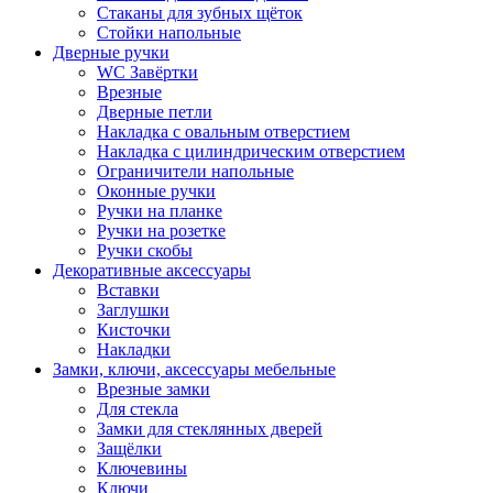
Стаканы для зубных щёток
Стойки напольные
Дверные ручки
WC Завёртки
Врезные
Дверные петли
Накладка с овальным отверстием
Накладка с цилиндрическим отверстием
Ограничители напольные
Оконные ручки
Ручки на планке
Ручки на розетке
Ручки скобы
Декоративные аксессуары
Вставки
Заглушки
Кисточки
Накладки
Замки, ключи, аксессуары мебельные
Врезные замки
Для стекла
Замки для стеклянных дверей
Защёлки
Ключевины
Ключи