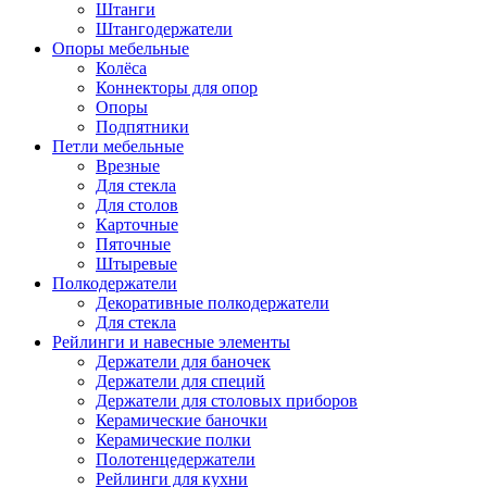
Штанги
Штангодержатели
Опоры мебельные
Колёса
Коннекторы для опор
Опоры
Подпятники
Петли мебельные
Врезные
Для стекла
Для столов
Карточные
Пяточные
Штыревые
Полкодержатели
Декоративные полкодержатели
Для стекла
Рейлинги и навесные элементы
Держатели для баночек
Держатели для специй
Держатели для столовых приборов
Керамические баночки
Керамические полки
Полотенцедержатели
Рейлинги для кухни