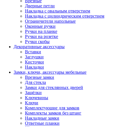
Врезные
Дверные петли
Накладка с овальным отверстием
Накладка с цилиндрическим отверстием
Ограничители напольные
Оконные ручки
Ручки на планке
Ручки на розетке
Ручки скобы
Декоративные аксессуары
Вставки
Заглушки
Кисточки
Накладки
Замки, ключи, аксессуары мебельные
Врезные замки
Для стекла
Замки для стеклянных дверей
Защёлки
Ключевины
Ключи
Комплектующие для замков
Комплекты замков без штанг
Накладные замки
Ответные планки