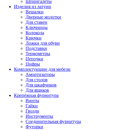
Шпингалеты
Изделия из латуни
Вешалки
Дверные молотки
Для ставен
Ключницы
Колокола
Крючки
Ложки для обуви
Подставки
Термометры
Цепочки
Цифры
Комплектующие для мебели
Амортизаторы
Для столов
Для шкафчиков
Для ящиков
Крепёжная фурнитура
Винты
Гайки
Гвозди
Инструменты
Соединительная фурнитура
Футорки