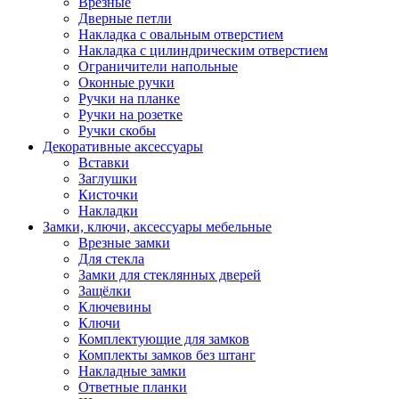
Врезные
Дверные петли
Накладка с овальным отверстием
Накладка с цилиндрическим отверстием
Ограничители напольные
Оконные ручки
Ручки на планке
Ручки на розетке
Ручки скобы
Декоративные аксессуары
Вставки
Заглушки
Кисточки
Накладки
Замки, ключи, аксессуары мебельные
Врезные замки
Для стекла
Замки для стеклянных дверей
Защёлки
Ключевины
Ключи
Комплектующие для замков
Комплекты замков без штанг
Накладные замки
Ответные планки