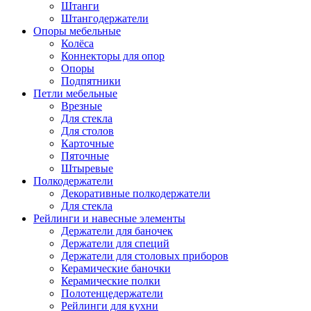
Штанги
Штангодержатели
Опоры мебельные
Колёса
Коннекторы для опор
Опоры
Подпятники
Петли мебельные
Врезные
Для стекла
Для столов
Карточные
Пяточные
Штыревые
Полкодержатели
Декоративные полкодержатели
Для стекла
Рейлинги и навесные элементы
Держатели для баночек
Держатели для специй
Держатели для столовых приборов
Керамические баночки
Керамические полки
Полотенцедержатели
Рейлинги для кухни