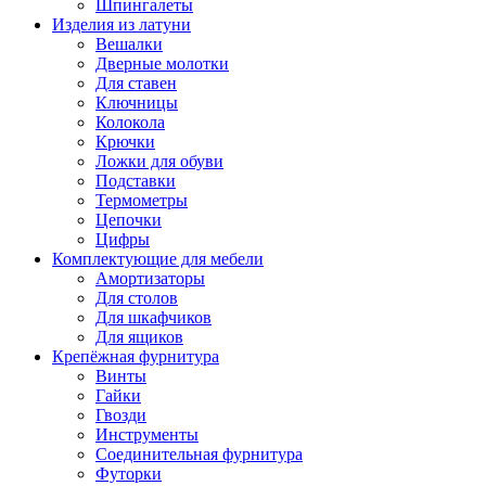
Шпингалеты
Изделия из латуни
Вешалки
Дверные молотки
Для ставен
Ключницы
Колокола
Крючки
Ложки для обуви
Подставки
Термометры
Цепочки
Цифры
Комплектующие для мебели
Амортизаторы
Для столов
Для шкафчиков
Для ящиков
Крепёжная фурнитура
Винты
Гайки
Гвозди
Инструменты
Соединительная фурнитура
Футорки