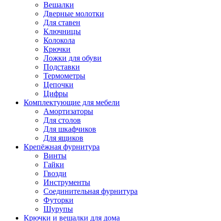
Вешалки
Дверные молотки
Для ставен
Ключницы
Колокола
Крючки
Ложки для обуви
Подставки
Термометры
Цепочки
Цифры
Комплектующие для мебели
Амортизаторы
Для столов
Для шкафчиков
Для ящиков
Крепёжная фурнитура
Винты
Гайки
Гвозди
Инструменты
Соединительная фурнитура
Футорки
Шурупы
Крючки и вешалки для дома