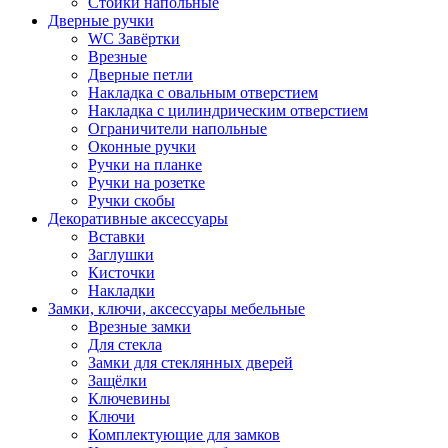
Стойки напольные
Дверные ручки
WC Завёртки
Врезные
Дверные петли
Накладка с овальным отверстием
Накладка с цилиндрическим отверстием
Ограничители напольные
Оконные ручки
Ручки на планке
Ручки на розетке
Ручки скобы
Декоративные аксессуары
Вставки
Заглушки
Кисточки
Накладки
Замки, ключи, аксессуары мебельные
Врезные замки
Для стекла
Замки для стеклянных дверей
Защёлки
Ключевины
Ключи
Комплектующие для замков