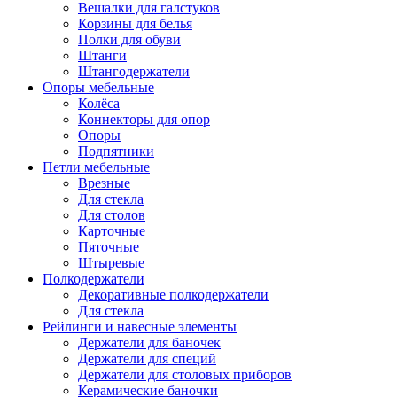
Вешалки для галстуков
Корзины для белья
Полки для обуви
Штанги
Штангодержатели
Опоры мебельные
Колёса
Коннекторы для опор
Опоры
Подпятники
Петли мебельные
Врезные
Для стекла
Для столов
Карточные
Пяточные
Штыревые
Полкодержатели
Декоративные полкодержатели
Для стекла
Рейлинги и навесные элементы
Держатели для баночек
Держатели для специй
Держатели для столовых приборов
Керамические баночки