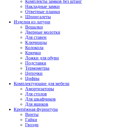
Комплекты замков без штанг
Накладные замки
Ответные планки
Шпингалеты
Изделия из латуни
Вешалки
Дверные молотки
Для ставен
Ключницы
Колокола
Крючки
Ложки для обуви
Подставки
Термометры
Цепочки
Цифры
Комплектующие для мебели
Амортизаторы
Для столов
Для шкафчиков
Для ящиков
Крепёжная фурнитура
Винты
Гайки
Гвозди