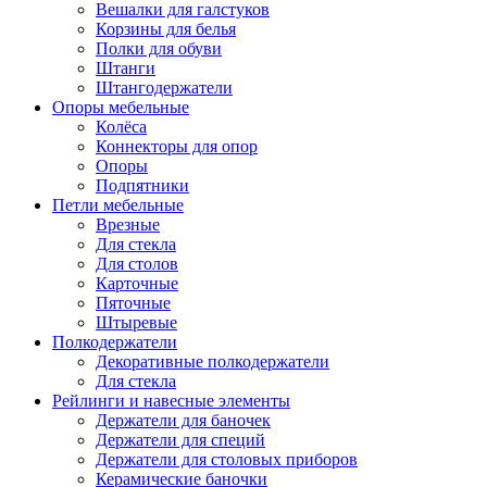
Вешалки для галстуков
Корзины для белья
Полки для обуви
Штанги
Штангодержатели
Опоры мебельные
Колёса
Коннекторы для опор
Опоры
Подпятники
Петли мебельные
Врезные
Для стекла
Для столов
Карточные
Пяточные
Штыревые
Полкодержатели
Декоративные полкодержатели
Для стекла
Рейлинги и навесные элементы
Держатели для баночек
Держатели для специй
Держатели для столовых приборов
Керамические баночки