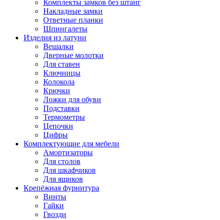
Комплекты замков без штанг
Накладные замки
Ответные планки
Шпингалеты
Изделия из латуни
Вешалки
Дверные молотки
Для ставен
Ключницы
Колокола
Крючки
Ложки для обуви
Подставки
Термометры
Цепочки
Цифры
Комплектующие для мебели
Амортизаторы
Для столов
Для шкафчиков
Для ящиков
Крепёжная фурнитура
Винты
Гайки
Гвозди