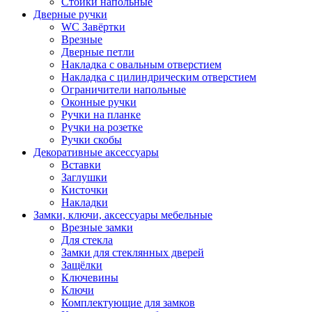
Стойки напольные
Дверные ручки
WC Завёртки
Врезные
Дверные петли
Накладка с овальным отверстием
Накладка с цилиндрическим отверстием
Ограничители напольные
Оконные ручки
Ручки на планке
Ручки на розетке
Ручки скобы
Декоративные аксессуары
Вставки
Заглушки
Кисточки
Накладки
Замки, ключи, аксессуары мебельные
Врезные замки
Для стекла
Замки для стеклянных дверей
Защёлки
Ключевины
Ключи
Комплектующие для замков