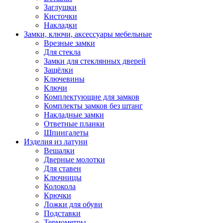
Заглушки
Кисточки
Накладки
Замки, ключи, аксессуары мебельные
Врезные замки
Для стекла
Замки для стеклянных дверей
Защёлки
Ключевины
Ключи
Комплектующие для замков
Комплекты замков без штанг
Накладные замки
Ответные планки
Шпингалеты
Изделия из латуни
Вешалки
Дверные молотки
Для ставен
Ключницы
Колокола
Крючки
Ложки для обуви
Подставки
Термометры