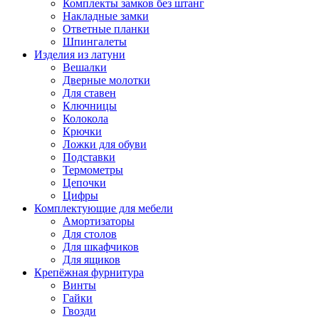
Комплекты замков без штанг
Накладные замки
Ответные планки
Шпингалеты
Изделия из латуни
Вешалки
Дверные молотки
Для ставен
Ключницы
Колокола
Крючки
Ложки для обуви
Подставки
Термометры
Цепочки
Цифры
Комплектующие для мебели
Амортизаторы
Для столов
Для шкафчиков
Для ящиков
Крепёжная фурнитура
Винты
Гайки
Гвозди