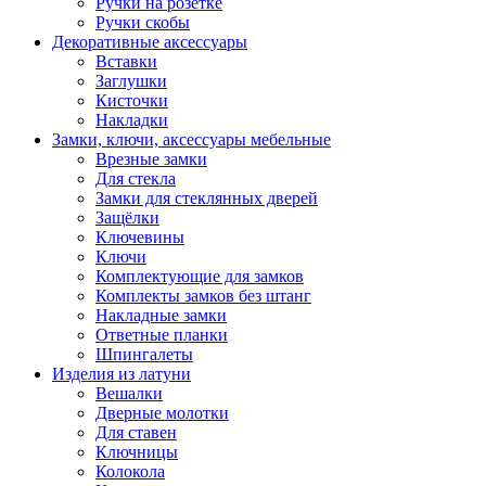
Ручки на розетке
Ручки скобы
Декоративные аксессуары
Вставки
Заглушки
Кисточки
Накладки
Замки, ключи, аксессуары мебельные
Врезные замки
Для стекла
Замки для стеклянных дверей
Защёлки
Ключевины
Ключи
Комплектующие для замков
Комплекты замков без штанг
Накладные замки
Ответные планки
Шпингалеты
Изделия из латуни
Вешалки
Дверные молотки
Для ставен
Ключницы
Колокола