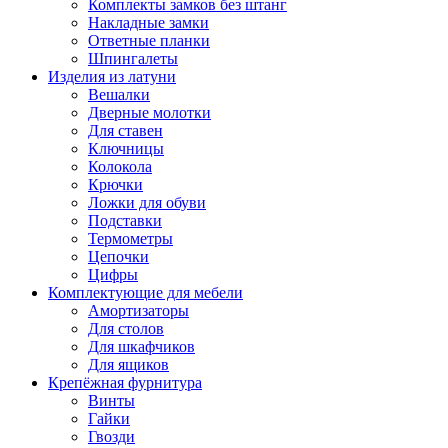
Комплекты замков без штанг
Накладные замки
Ответные планки
Шпингалеты
Изделия из латуни
Вешалки
Дверные молотки
Для ставен
Ключницы
Колокола
Крючки
Ложки для обуви
Подставки
Термометры
Цепочки
Цифры
Комплектующие для мебели
Амортизаторы
Для столов
Для шкафчиков
Для ящиков
Крепёжная фурнитура
Винты
Гайки
Гвозди