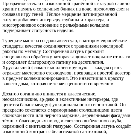
Прозрачное стекло с изысканной гранённой фактурой словно
хранит память о солнечных бликах на воде, преломляя свет и
создавая игру теней. Тёплое мерцание патинированной
латуни добавляет интерьеру глубины и характера, а
многоуровневое основание с рельефными кольцами
подчёркивает статусность изделия.
Турецкие мастера создали аксессуар, в котором европейские
стандарты качества соединяются с традициями ювелирной
работы по металлу. Состаренная латунь проходит
специальную обработку, которая защищает покрытие от влаги
и сохраняет благородную патину на десятилетия.
Хрустальный флакон выполнен вручную — каждая грань
отражает мастерство стеклодувов, превращая простой дозатор
в предмет коллекционирования. Это инвестиция в красоту
вашего дома, которая не теряет ценности со временем.
Дозатор органично впишется в классические,
неоклассические, ар-деко и эклектичные интерьеры, где
ценится баланс между функциональностью и эстетикой. Он
прекрасно сочетается с мраморными столешницами цвета
слоновой кости или чёрного маркина, деревянными фасадами
тёмных благородных пород и светлого выбеленного дуба,
керамикой с винтажной глазурью. Состаренная латунь создаёт
изысканный контраст с белоснежной сантехникой,