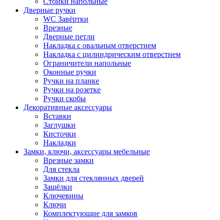
Стойки напольные
Дверные ручки
WC Завёртки
Врезные
Дверные петли
Накладка с овальным отверстием
Накладка с цилиндрическим отверстием
Ограничители напольные
Оконные ручки
Ручки на планке
Ручки на розетке
Ручки скобы
Декоративные аксессуары
Вставки
Заглушки
Кисточки
Накладки
Замки, ключи, аксессуары мебельные
Врезные замки
Для стекла
Замки для стеклянных дверей
Защёлки
Ключевины
Ключи
Комплектующие для замков