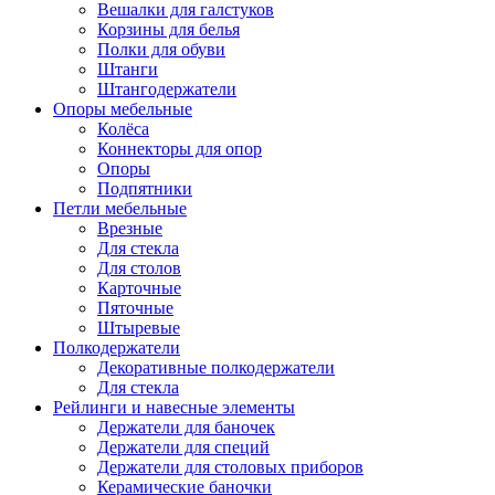
Вешалки для галстуков
Корзины для белья
Полки для обуви
Штанги
Штангодержатели
Опоры мебельные
Колёса
Коннекторы для опор
Опоры
Подпятники
Петли мебельные
Врезные
Для стекла
Для столов
Карточные
Пяточные
Штыревые
Полкодержатели
Декоративные полкодержатели
Для стекла
Рейлинги и навесные элементы
Держатели для баночек
Держатели для специй
Держатели для столовых приборов
Керамические баночки