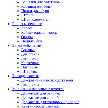
Вешалки для галстуков
Корзины для белья
Полки для обуви
Штанги
Штангодержатели
Опоры мебельные
Колёса
Коннекторы для опор
Опоры
Подпятники
Петли мебельные
Врезные
Для стекла
Для столов
Карточные
Пяточные
Штыревые
Полкодержатели
Декоративные полкодержатели
Для стекла
Рейлинги и навесные элементы
Держатели для баночек
Держатели для специй
Держатели для столовых приборов
Керамические баночки