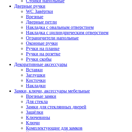
Стойки напольные
Дверные ручки
WC Завёртки
Врезные
Дверные петли
Накладка с овальным отверстием
Накладка с цилиндрическим отверстием
Ограничители напольные
Оконные ручки
Ручки на планке
Ручки на розетке
Ручки скобы
Декоративные аксессуары
Вставки
Заглушки
Кисточки
Накладки
Замки, ключи, аксессуары мебельные
Врезные замки
Для стекла
Замки для стеклянных дверей
Защёлки
Ключевины
Ключи
Комплектующие для замков