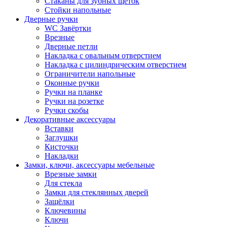
Стаканы для зубных щёток
Стойки напольные
Дверные ручки
WC Завёртки
Врезные
Дверные петли
Накладка с овальным отверстием
Накладка с цилиндрическим отверстием
Ограничители напольные
Оконные ручки
Ручки на планке
Ручки на розетке
Ручки скобы
Декоративные аксессуары
Вставки
Заглушки
Кисточки
Накладки
Замки, ключи, аксессуары мебельные
Врезные замки
Для стекла
Замки для стеклянных дверей
Защёлки
Ключевины
Ключи