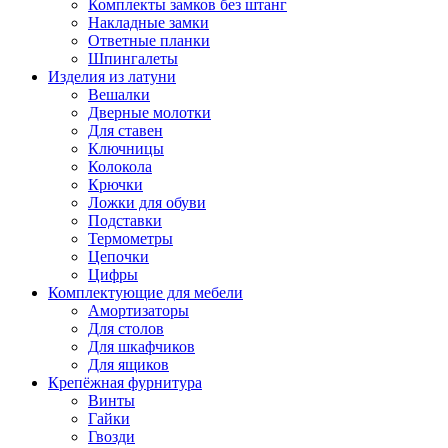
Комплекты замков без штанг
Накладные замки
Ответные планки
Шпингалеты
Изделия из латуни
Вешалки
Дверные молотки
Для ставен
Ключницы
Колокола
Крючки
Ложки для обуви
Подставки
Термометры
Цепочки
Цифры
Комплектующие для мебели
Амортизаторы
Для столов
Для шкафчиков
Для ящиков
Крепёжная фурнитура
Винты
Гайки
Гвозди