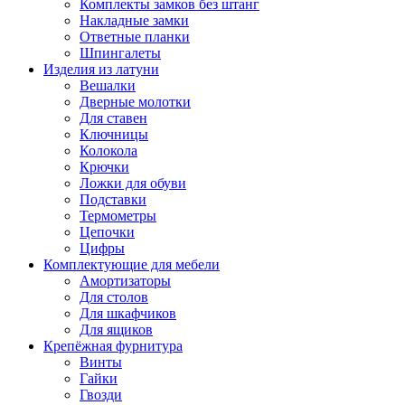
Комплекты замков без штанг
Накладные замки
Ответные планки
Шпингалеты
Изделия из латуни
Вешалки
Дверные молотки
Для ставен
Ключницы
Колокола
Крючки
Ложки для обуви
Подставки
Термометры
Цепочки
Цифры
Комплектующие для мебели
Амортизаторы
Для столов
Для шкафчиков
Для ящиков
Крепёжная фурнитура
Винты
Гайки
Гвозди