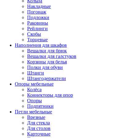
Кольца
Накладные
Погонаж
Подложки
Раковины
Рейлинги
Скобы
Торцевые
Наполнения для шкафов
Вешалки для брюк
Вешалки для галстуков
Корзины для белья
Полки для обуви
Штанги
Штангодержатели
Опоры мебельные
Колёса
Коннекторы для опор
Опоры
Подпятники
Петли мебельные
Врезные
Для стекла
Для столов
Карточные