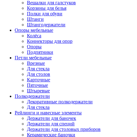
Вешалки для галстуков
Корзины для белья
Полки для обуви
Штанги
Штангодержатели
Опоры мебельные
Колёса
Коннекторы для опор
Опоры
Подпятники
Петли мебельные
Врезные
Для стекла
Для столов
Карточные
Пяточные
Штыревые
Полкодержатели
Декоративные полкодержатели
Для стекла
Рейлинги и навесные элементы
Держатели для баночек
Держатели для специй
Держатели для столовых приборов
Керамические баночки