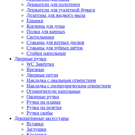
Держатели для полотенец
Держатели для туалетной бумаги
Дозаторы для жидкого мыла
Ёршики
Корзины для душа
Полки для ванных
Светильники
Стаканы для ватных дисков
Стаканы для зубных щёток
Стойки напольные
Дверные ручки
WC Завёртки
Врезные
Дверные петли
Накладка с овальным отверстием
Накладка с цилиндрическим отверстием
Ограничители напольные
Оконные ручки
Ручки на планке
Ручки на розетке
Ручки скобы
Декоративные аксессуары
Вставки
Заглушки
Кисточки