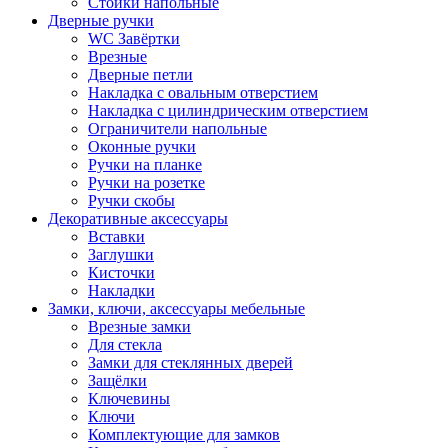
Стойки напольные
Дверные ручки
WC Завёртки
Врезные
Дверные петли
Накладка с овальным отверстием
Накладка с цилиндрическим отверстием
Ограничители напольные
Оконные ручки
Ручки на планке
Ручки на розетке
Ручки скобы
Декоративные аксессуары
Вставки
Заглушки
Кисточки
Накладки
Замки, ключи, аксессуары мебельные
Врезные замки
Для стекла
Замки для стеклянных дверей
Защёлки
Ключевины
Ключи
Комплектующие для замков